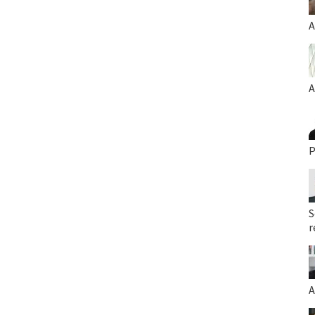
A
A
P
S
r
A