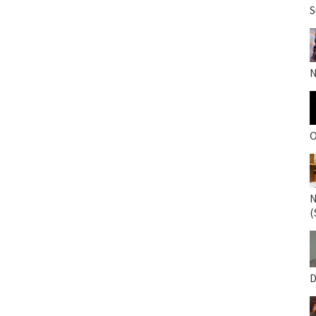
S
N
O
N
(
D