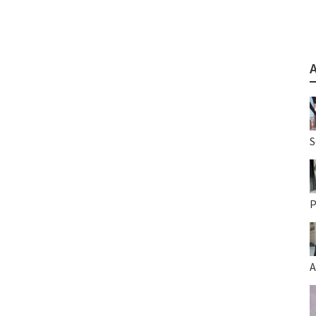
S
P
A