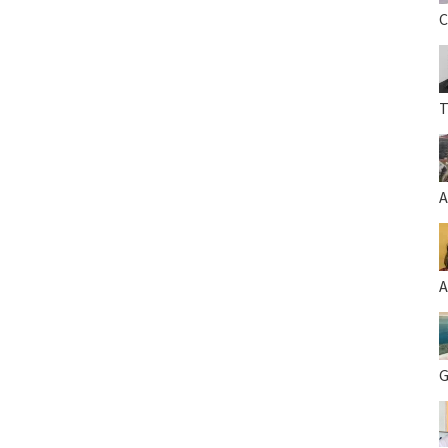
C
T
A
A
G