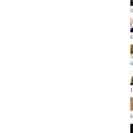
O
E
G
1
S