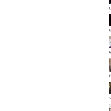
E
U
A
P
S