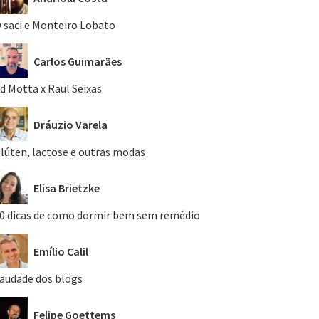
 saci e Monteiro Lobato
Carlos Guimarães
d Motta x Raul Seixas
Dráuzio Varela
lúten, lactose e outras modas
Elisa Brietzke
0 dicas de como dormir bem sem remédio
Emílio Calil
audade dos blogs
Felipe Goettems