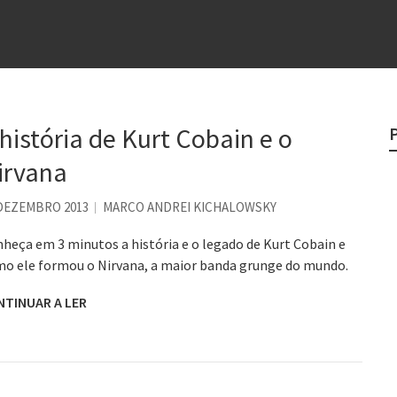
e
egredo do sucesso
 “direito à tristeza”
rges
 história de Kurt Cobain e o
?
irvana
o veganismo não é a resposta
 DEZEMBRO 2013
MARCO ANDREI KICHALOWSKY
heça em 3 minutos a história e o legado de Kurt Cobain e
o ele formou o Nirvana, a maior banda grunge do mundo.
NTINUAR A LER