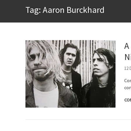
A construção da urbanidad
Tag:
Aaron Burckhard
Aprender a fracassar é o s
Contardo Calligaris prega o
Esse tal de Rock Gaúcho
Os causos de Jorge Luis Bo
A
Voto obrigatório é correto
N
Se queres salvar o mundo, 
12
Con
com
CO