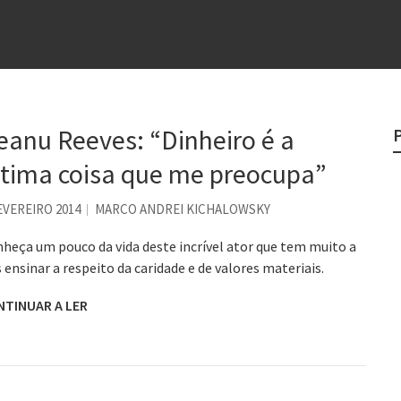
e
egredo do sucesso
 “direito à tristeza”
eanu Reeves: “Dinheiro é a
rges
ltima coisa que me preocupa”
?
EVEREIRO 2014
MARCO ANDREI KICHALOWSKY
heça um pouco da vida deste incrível ator que tem muito a
 ensinar a respeito da caridade e de valores materiais.
NTINUAR A LER