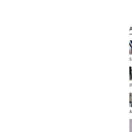
S
P
A