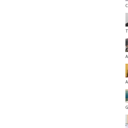
C
T
A
A
G