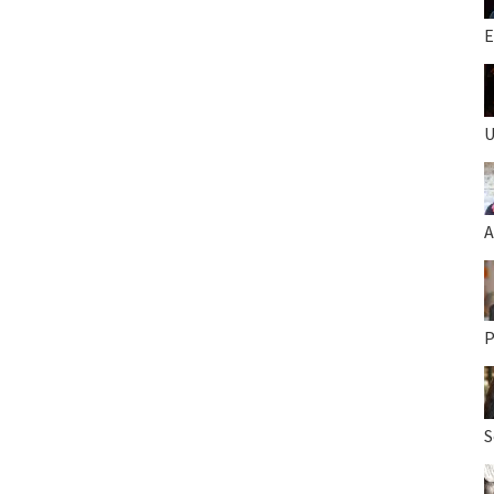
E
U
A
P
S