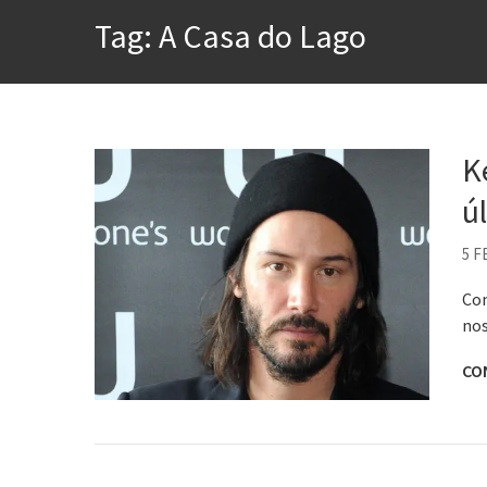
A construção da urbanidad
Tag:
A Casa do Lago
Aprender a fracassar é o s
Contardo Calligaris prega o
Esse tal de Rock Gaúcho
K
Os causos de Jorge Luis Bo
ú
Voto obrigatório é correto
5 F
Con
nos
CO