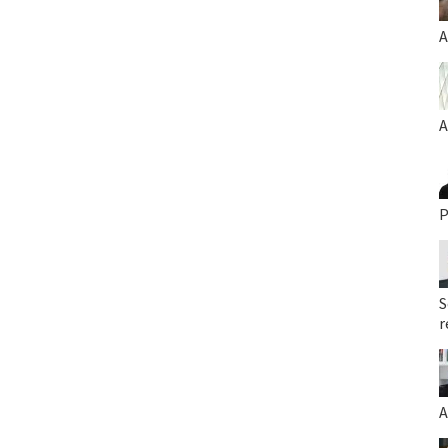
A
A
P
S
r
A