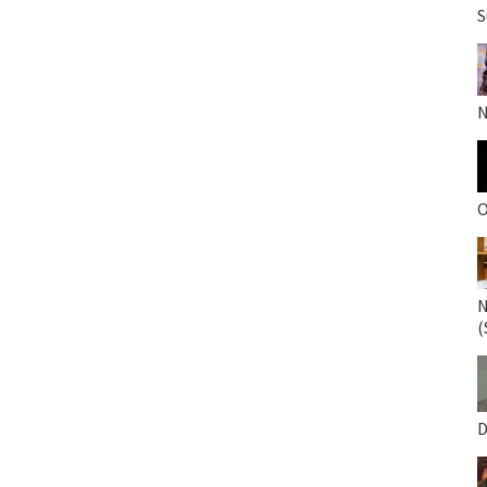
S
N
O
N
(
D