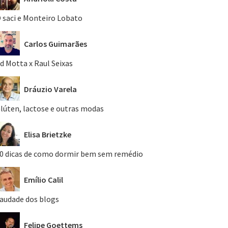
 saci e Monteiro Lobato
Carlos Guimarães
d Motta x Raul Seixas
Dráuzio Varela
lúten, lactose e outras modas
Elisa Brietzke
0 dicas de como dormir bem sem remédio
Emílio Calil
audade dos blogs
Felipe Goettems