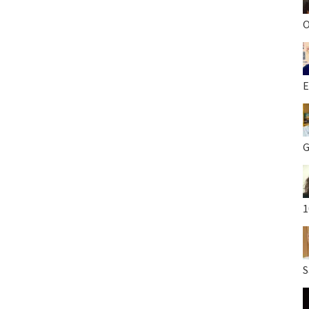
O
E
G
1
S