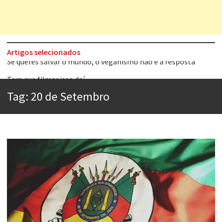
Artigos selecionados
Tem que filmar isso daí
A construção da urbanidade
Tag:
20 de Setembro
Aprender a fracassar é o segredo do sucesso
Contardo Calligaris prega o “direito à tristeza”
Esse tal de Rock Gaúcho
Os causos de Jorge Luis Borges
Voto obrigatório é correto?
Se queres salvar o mundo, o veganismo não é a resposta