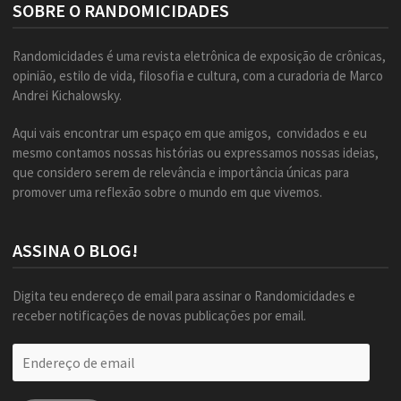
SOBRE O RANDOMICIDADES
Randomicidades é uma revista eletrônica de exposição de crônicas,
opinião, estilo de vida, filosofia e cultura, com a curadoria de Marco
Andrei Kichalowsky.
Aqui vais encontrar um espaço em que amigos, convidados e eu
mesmo contamos nossas histórias ou expressamos nossas ideias,
que considero serem de relevância e importância únicas para
promover uma reflexão sobre o mundo em que vivemos.
ASSINA O BLOG!
Digita teu endereço de email para assinar o Randomicidades e
receber notificações de novas publicações por email.
Endereço
de
email