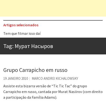
Artigos selecionados
Tem que filmar isso daí
A construção da urbanidade
Tag:
Мурат Насыров
Aprender a fracassar é o segredo do sucesso
Contardo Calligaris prega o “direito à tristeza”
Esse tal de Rock Gaúcho
Grupo Carrapicho em russo
Os causos de Jorge Luis Borges
19 JANEIRO 2010
MARCO ANDREI KICHALOWSKY
Voto obrigatório é correto?
Assiste esta bizarra versão de “Tic Tic Tac” do grupo
Carrapicho em russo, cantada por Murat Nasiirov (com direito
Se queres salvar o mundo, o veganismo não é a resposta
a participação da Família Adams).