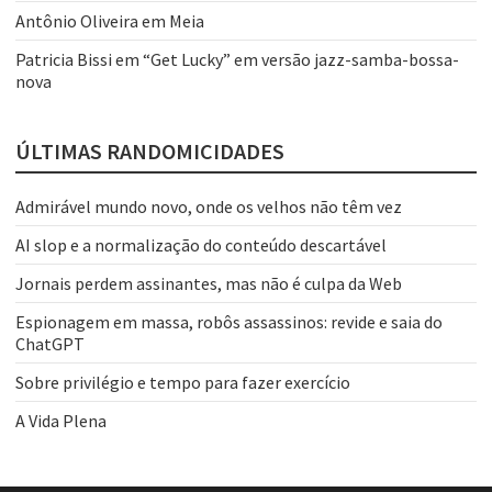
Antônio Oliveira
em
Meia
Patricia Bissi
em
“Get Lucky” em versão jazz-samba-bossa-
nova
ÚLTIMAS RANDOMICIDADES
Admirável mundo novo, onde os velhos não têm vez
AI slop e a normalização do conteúdo descartável
Jornais perdem assinantes, mas não é culpa da Web
Espionagem em massa, robôs assassinos: revide e saia do
ChatGPT
Sobre privilégio e tempo para fazer exercício
A Vida Plena