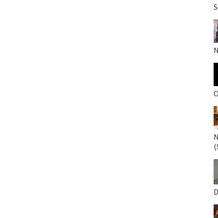
S
N
O
N
(
D