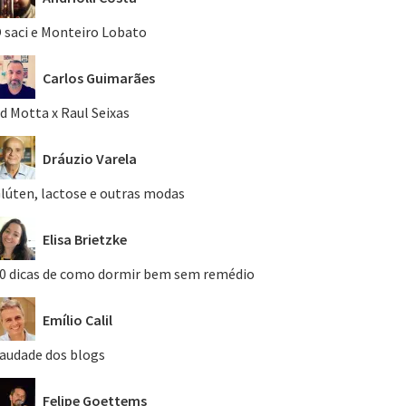
 saci e Monteiro Lobato
Carlos Guimarães
d Motta x Raul Seixas
Dráuzio Varela
lúten, lactose e outras modas
Elisa Brietzke
0 dicas de como dormir bem sem remédio
Emílio Calil
audade dos blogs
Felipe Goettems