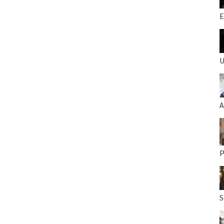
E
U
A
P
S