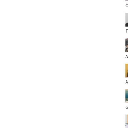
C
T
A
A
G