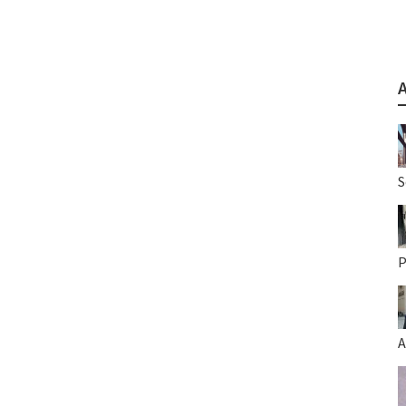
S
P
A