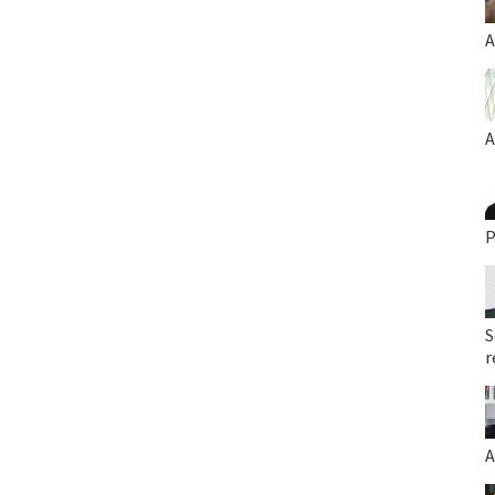
A
A
P
S
r
A