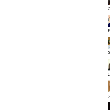
O
E
G
1
S