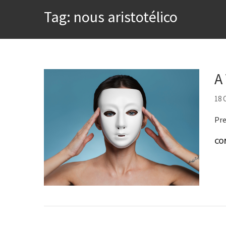
A construção da urbanidad
Tag:
nous aristotélico
Aprender a fracassar é o s
Contardo Calligaris prega o
Esse tal de Rock Gaúcho
Os causos de Jorge Luis Bo
A
Voto obrigatório é correto
18
Se queres salvar o mundo, 
Pre
CO