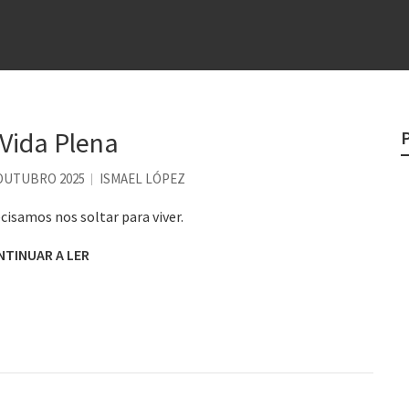
e
egredo do sucesso
 “direito à tristeza”
rges
 Vida Plena
?
 OUTUBRO 2025
ISMAEL LÓPEZ
o veganismo não é a resposta
cisamos nos soltar para viver.
NTINUAR A LER