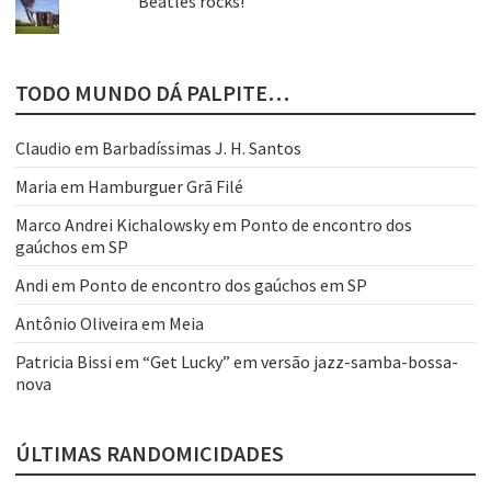
Beatles rocks!
TODO MUNDO DÁ PALPITE…
Claudio
em
Barbadíssimas J. H. Santos
Maria
em
Hamburguer Grã Filé
Marco Andrei Kichalowsky
em
Ponto de encontro dos
gaúchos em SP
Andi
em
Ponto de encontro dos gaúchos em SP
Antônio Oliveira
em
Meia
Patricia Bissi
em
“Get Lucky” em versão jazz-samba-bossa-
nova
ÚLTIMAS RANDOMICIDADES