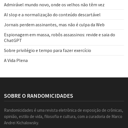
Admirável mundo novo, onde os velhos não têm vez
AI slop e a normalização do conteúdo descartável
Jornais perdem assinantes, mas não é culpa da Web
Espionagem em massa, robôs assassinos: revide e saia do
ChatGPT
Sobre privilégio e tempo para fazer exercício
A Vida Plena
SOBRE O RANDOMICIDADES
Randomicidades é uma revista eletrônica de exposição de crônicas,
opinião, estilo de vida, filosofia e cultura, com a curadoria de Marco
Andrei Kichalowsky.