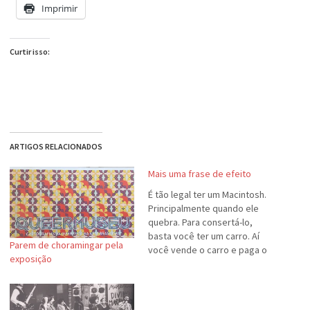
Imprimir
Curtir isso:
ARTIGOS RELACIONADOS
Mais uma frase de efeito
É tão legal ter um Macintosh.
Principalmente quando ele
quebra. Para consertá-lo,
basta você ter um carro. Aí
Parem de choramingar pela
você vende o carro e paga o
exposição
conserto.Agora do Sergio
Faria, do Catarro Verde. Pior é
que tenho que concordar, de
uma certa maneira.