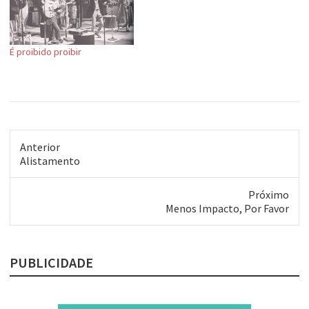
É proibido proibir
Anterior
Post
Alistamento
anterior:
Próximo
Próximo
Menos Impacto, Por Favor
post:
PUBLICIDADE