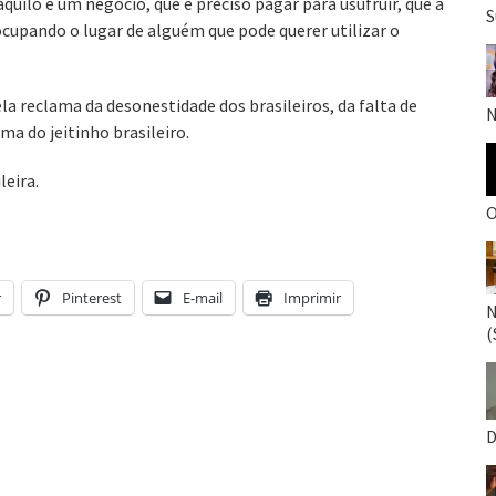
quilo é um negócio, que é preciso pagar para usufruir, que a
S
cupando o lugar de alguém que pode querer utilizar o
la reclama da desonestidade dos brasileiros, da falta de
N
ma do jeitinho brasileiro.
leira.
O
r
Pinterest
E-mail
Imprimir
N
(
D