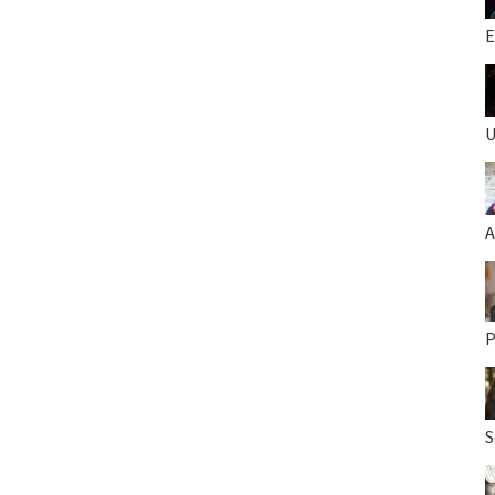
E
U
A
P
S