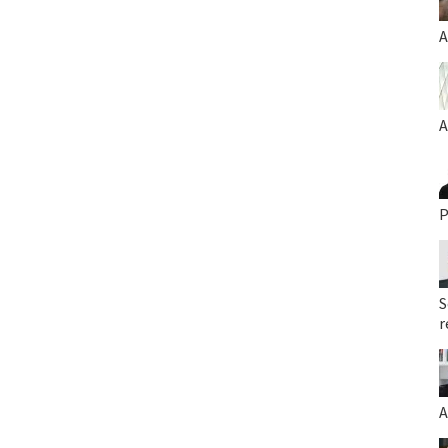
A
A
P
S
r
A