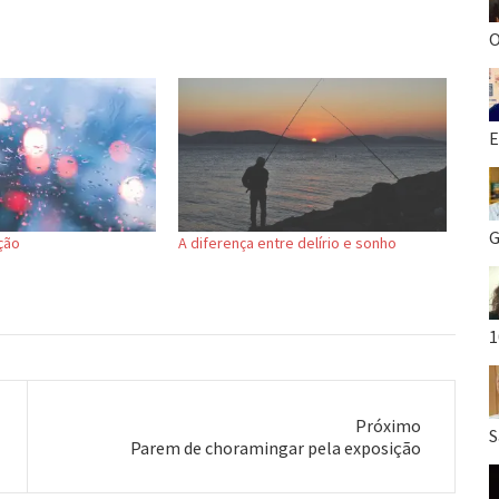
O
E
G
ção
A diferença entre delírio e sonho
1
Próximo
S
Próximo
Parem de choramingar pela exposição
post: