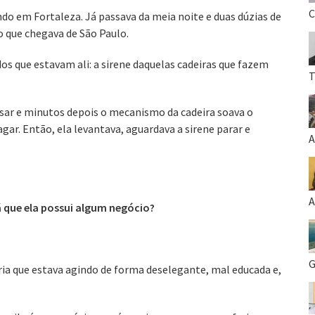
C
o em Fortaleza. Já passava da meia noite e duas dúzias de
 que chegava de São Paulo.
dos que estavam ali: a sirene daquelas cadeiras que fazem
T
sar e minutos depois o mecanismo da cadeira soava o
ar. Então, ela levantava, aguardava a sirene parar e
A
A
á que ela possui algum negócio?
G
ria que estava agindo de forma deselegante, mal educada e,