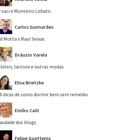
 saci e Monteiro Lobato
Carlos Guimarães
d Motta x Raul Seixas
Dráuzio Varela
lúten, lactose e outras modas
Elisa Brietzke
0 dicas de como dormir bem sem remédio
Emílio Calil
audade dos blogs
Felipe Goettems