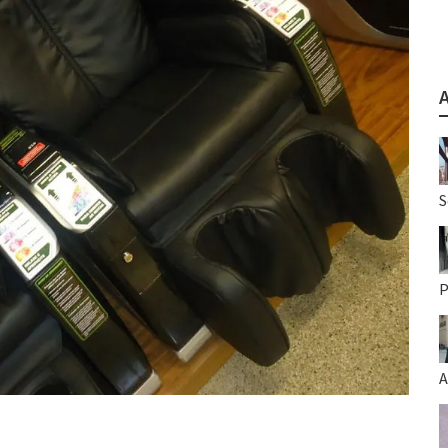
S
P
A