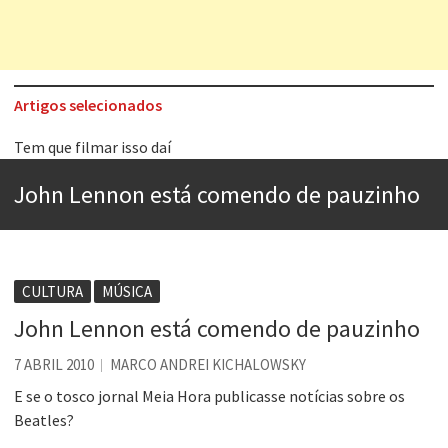
Artigos selecionados
Tem que filmar isso daí
A construção da urbanidade
John Lennon está comendo de pauzinho
Aprender a fracassar é o segredo do sucesso
Contardo Calligaris prega o “direito à tristeza”
Esse tal de Rock Gaúcho
CULTURA
MÚSICA
Os causos de Jorge Luis Borges
John Lennon está comendo de pauzinho
Voto obrigatório é correto?
7 ABRIL 2010
MARCO ANDREI KICHALOWSKY
Se queres salvar o mundo, o veganismo não é a resposta
E se o tosco jornal Meia Hora publicasse notícias sobre os
Beatles?