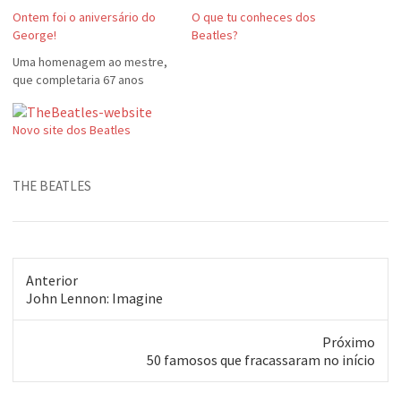
Ontem foi o aniversário do
O que tu conheces dos
George!
Beatles?
Uma homenagem ao mestre,
que completaria 67 anos
Novo site dos Beatles
THE BEATLES
Anterior
Post
John Lennon: Imagine
anterior:
Próximo
Próximo
50 famosos que fracassaram no início
post: