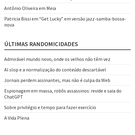
Antônio Oliveira
em
Meia
Patricia Bissi
em
“Get Lucky” em versão jazz-samba-bossa-
nova
ÚLTIMAS RANDOMICIDADES
Admirável mundo novo, onde os velhos não têm vez
AI slop e a normalização do conteúdo descartável
Jornais perdem assinantes, mas não é culpa da Web
Espionagem em massa, robôs assassinos: revide e saia do
ChatGPT
Sobre privilégio e tempo para fazer exercício
A Vida Plena