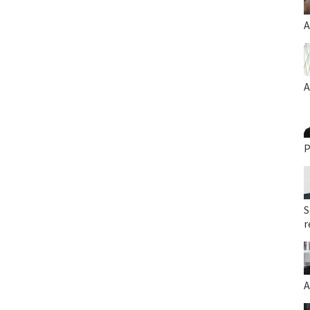
A
A
P
S
r
A