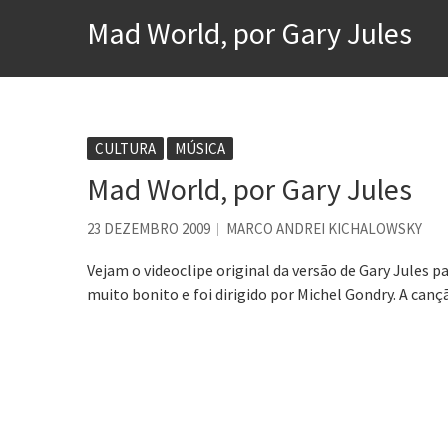
Mad World, por Gary Jules
A construção da urbanidad
Aprender a fracassar é o s
Contardo Calligaris prega o
Esse tal de Rock Gaúcho
CULTURA
MÚSICA
Os causos de Jorge Luis Bo
Mad World, por Gary Jules
Voto obrigatório é correto
23 DEZEMBRO 2009
MARCO ANDREI KICHALOWSKY
Vejam o videoclipe original da versão de Gary Jules p
muito bonito e foi dirigido por Michel Gondry. A can