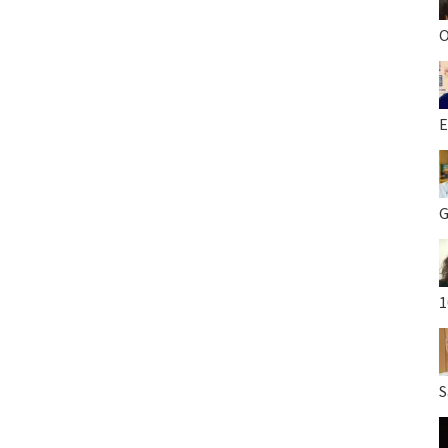
O
E
G
1
S