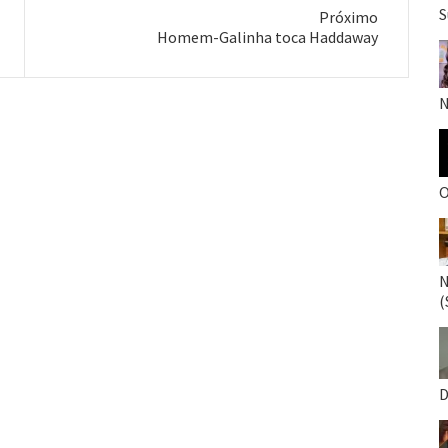
S
Próximo
Próximo
Homem-Galinha toca Haddaway
post:
N
O
N
(
D