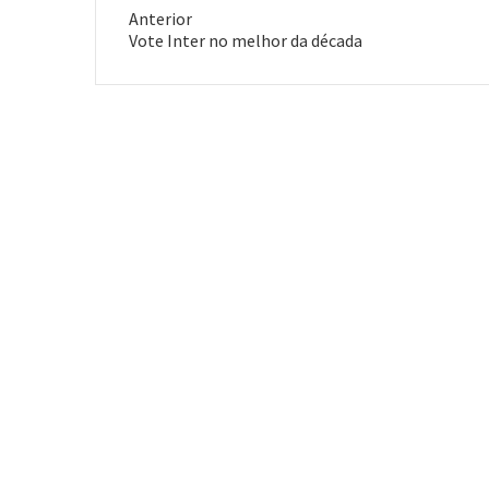
Anterior
Post
Vote Inter no melhor da década
anterior: