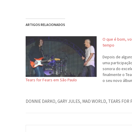
ARTIGOS RELACIONADOS
O que é bom, vo
tempo
Depois de algun
uma participação 
sonora do excel
finalmente o Tea
Tears for Fears em São Paulo
o seu novo álbu
Happing Ending".
final feliz da hist
reencontro da d
DONNIE DARKO
,
GARY JULES
,
MAD WORLD
,
TEARS FOR 
um…