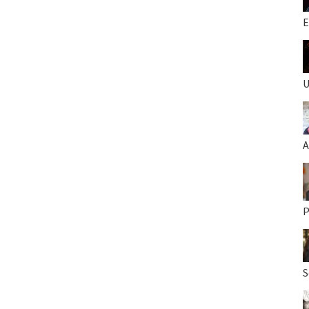
E
U
A
P
S