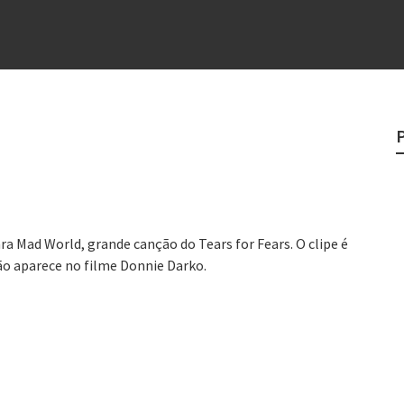
e
egredo do sucesso
 “direito à tristeza”
rges
?
ara Mad World, grande canção do Tears for Fears. O clipe é
ção aparece no filme Donnie Darko.