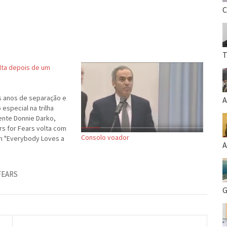
C
T
lta depois de um
s anos de separação e
A
especial na trilha
ente Donnie Darko,
rs for Fears volta com
Consolo voador
m "Everybody Loves a
A
 Sem trocadilhos, o
ória (final?) é que o
upla Smith/Orzabal é
FEARS
G