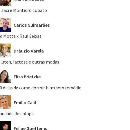
 saci e Monteiro Lobato
Carlos Guimarães
d Motta x Raul Seixas
Dráuzio Varela
lúten, lactose e outras modas
Elisa Brietzke
0 dicas de como dormir bem sem remédio
Emílio Calil
audade dos blogs
Felipe Goettems