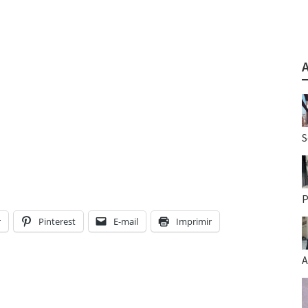
S
P
r
Pinterest
E-mail
Imprimir
A