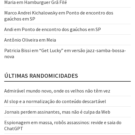
Maria
em
Hamburguer Grã Filé
Marco Andrei Kichalowsky
em
Ponto de encontro dos
gaúchos em SP
Andi
em
Ponto de encontro dos gaúchos em SP
Antônio Oliveira
em
Meia
Patricia Bissi
em
“Get Lucky” em versão jazz-samba-bossa-
nova
ÚLTIMAS RANDOMICIDADES
Admirável mundo novo, onde os velhos não têm vez
AI slop e a normalização do conteúdo descartável
Jornais perdem assinantes, mas não é culpa da Web
Espionagem em massa, robôs assassinos: revide e saia do
ChatGPT