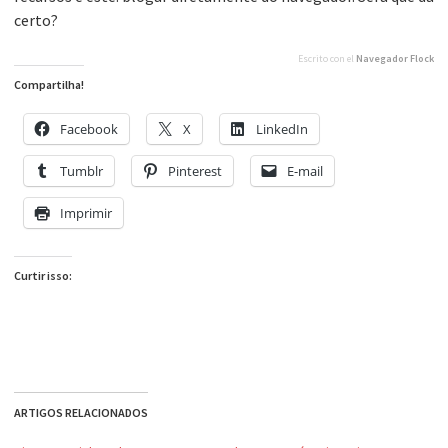
certo?
Escrito con el
Navegador Flock
Compartilha!
Facebook
X
LinkedIn
Tumblr
Pinterest
E-mail
Imprimir
Curtir isso:
ARTIGOS RELACIONADOS