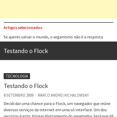
Artigos selecionados
Tem que filmar isso daí
A construção da urbanidade
Testando o Flock
Aprender a fracassar é o segredo do sucesso
Contardo Calligaris prega o “direito à tristeza”
Esse tal de Rock Gaúcho
TECNOLOGIA
Os causos de Jorge Luis Borges
Testando o Flock
Voto obrigatório é correto?
8 SETEMBRO 2009
MARCO ANDREI KICHALOWSKY
Se queres salvar o mundo, o veganismo não é a resposta
Decidi dar uma chance para o Flock, um navegador que reúne
diversos serviços da internet em uma só interface. Um dos
recursos é este: blogar diretamente do navegador. Será que dá