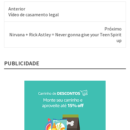
que cobrem a maior…
Anterior
Post
Vídeo de casamento legal
anterior:
Próximo
Próximo
Nirvana + Rick Astley = Never gonna give your Teen Spirit
post:
up
PUBLICIDADE