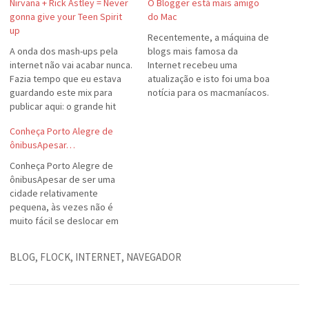
Nirvana + Rick Astley = Never
O Blogger está mais amigo
gonna give your Teen Spirit
do Mac
up
Recentemente, a máquina de
A onda dos mash-ups pela
blogs mais famosa da
internet não vai acabar nunca.
Internet recebeu uma
Fazia tempo que eu estava
atualização e isto foi uma boa
guardando este mix para
notícia para os macmaníacos.
publicar aqui: o grande hit
A nova interface do Blogger
"Never gonna give you up" do
está mais fácil de operar e
Conheça Porto Alegre de
Rick Astley com a base de
com mais recursos, mas o
ônibusApesar…
"Smells like Teen Spirit", do
que tem de melhor é o
Nirvana. Resultou em... "Never
aumento da compatibilidade
Conheça Porto Alegre de
gonna give your Teen Spirit…
com o Mac. Na…
ônibusApesar de ser uma
cidade relativamente
pequena, às vezes não é
muito fácil se deslocar em
Porto Alegre, principalmente
se dependemos de ônibus.
BLOG
,
FLOCK
,
INTERNET
,
NAVEGADOR
Visitando o site da Carris,
descobri uma jóia. A empresa
criou em Flash, um mapinha
interativo das suas linhas,