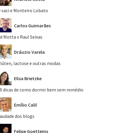
 saci e Monteiro Lobato
Carlos Guimarães
d Motta x Raul Seixas
Dráuzio Varela
lúten, lactose e outras modas
Elisa Brietzke
0 dicas de como dormir bem sem remédio
Emílio Calil
audade dos blogs
Felipe Goettems