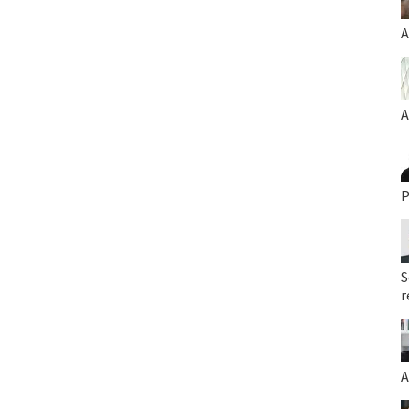
A
A
P
S
r
A