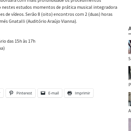
na abordará com mais profundidade os procedimentos
o nestes estudos momentos de prática musical integradora
ões de vídeos. Serão 8 (oito) encontros com 2 (duas) horas
amés Gnatalli (Auditório Araújo Vianna).
rio das 15h às 17h
na)
S
P
r
Pinterest
E-mail
Imprimir
A