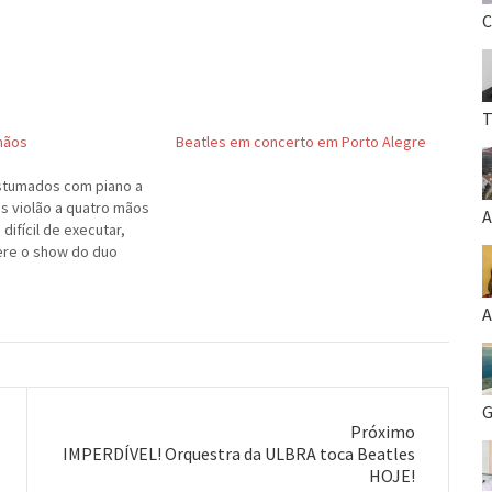
C
T
mãos
Beatles em concerto em Porto Alegre
stumados com piano a
s violão a quatro mãos
A
difícil de executar,
ere o show do duo
A
G
Próximo
Próximo
IMPERDÍVEL! Orquestra da ULBRA toca Beatles
post:
HOJE!