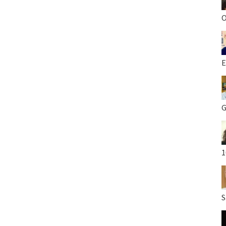
O
E
G
1
S