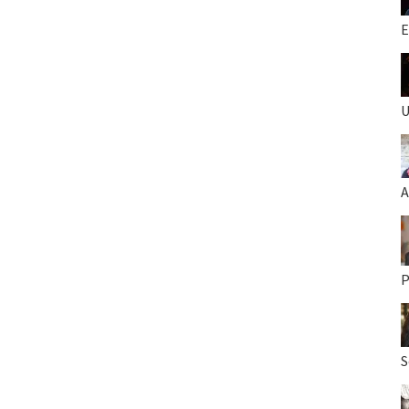
E
U
A
P
S