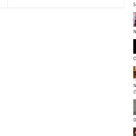
S
N
O
N
(
D