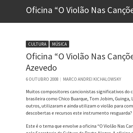
Esse tal de Rock Gaúcho
Oficina “O Violão Nas Cançõe
Os causos de Jorge Luis Bo
Voto obrigatório é correto
Se queres salvar o mundo, 
Tem que filmar isso daí
CULTURA
MÚSICA
Oficina “O Violão Nas Cançõe
A construção da urbanidad
Aprender a fracassar é o s
Azevedo
6 OUTUBRO 2008
MARCO ANDREI KICHALOWSKY
Muitos compositores cancionistas significativos do 
brasileira como Chico Buarque, Tom Jobim, Guinga, L
outros, utilizaram e ainda utilizam o violão para co
descobertas e recursos este instrumento resguarda?
Este é o tema que envolve a oficina “O Violão Nas Ca