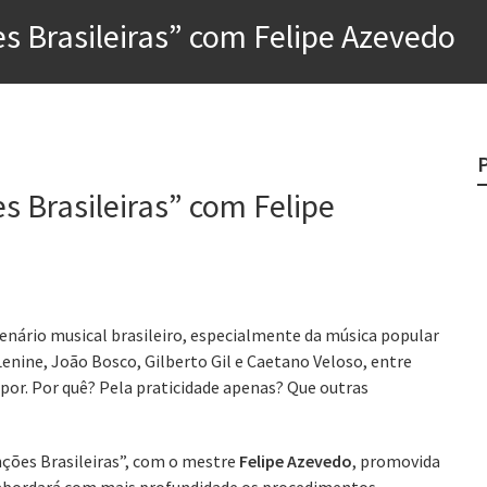
s Brasileiras” com Felipe Azevedo
rges
?
o veganismo não é a resposta
s Brasileiras” com Felipe
e
egredo do sucesso
cenário musical brasileiro, especialmente da música popular
enine, João Bosco, Gilberto Gil e Caetano Veloso, entre
mpor. Por quê? Pela praticidade apenas? Que outras
nções Brasileiras”, com o mestre
Felipe Azevedo
, promovida