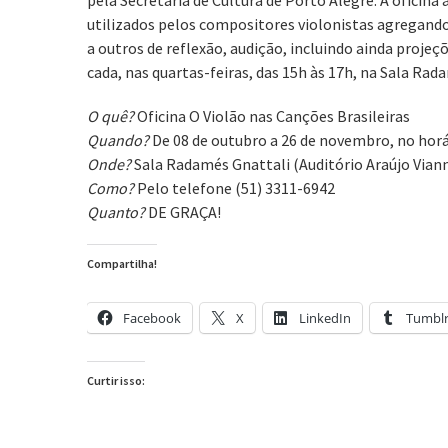
pela Secretaria de Cultura de Porto Alegre. A ofici
utilizados pelos compositores violonistas agregand
a outros de reflexão, audição, incluindo ainda projeç
cada, nas quartas-feiras, das 15h às 17h, na Sala Rad
O quê?
Oficina O Violão nas Canções Brasileiras
Quando?
De 08 de outubro a 26 de novembro, no horá
Onde?
Sala Radamés Gnattali (Auditório Araújo Vian
Como?
Pelo telefone (51) 3311-6942
Quanto?
DE GRAÇA!
Compartilha!
Facebook
X
LinkedIn
Tumbl
Curtir isso: