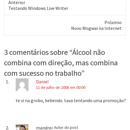
Anterior
Post
Testando Windows Live Writer
anterior:
Próximo
Próximo
Novo Mogwai na Internet
post:
3 comentários sobre “
Álcool não
combina com direção, mas combina
com sucesso no trabalho
”
Daniel
11 de julho de 2008 em 00:00
te vi na grobo, bebendo. tava tentando uma promoção?
mandrei
Autor do post