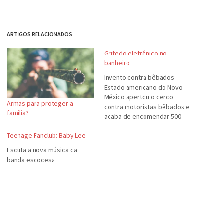
ARTIGOS RELACIONADOS
Gritedo eletrônico no
banheiro
Invento contra bêbados
Estado americano do Novo
México apertou o cerco
Armas para proteger a
contra motoristas bêbados e
família?
acaba de encomendar 500
desodorizadores de mictório
Teenage Fanclub: Baby Lee
falantes. Eles são equipados
com um sensor que detecta a
Escuta a nova música da
presença de álcool na urina
banda escocesa
dos clientes de bares e
restaurantes. Quando isso
acontece, o sensor dispara
uma…