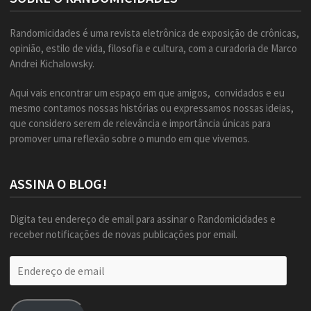
Randomicidades é uma revista eletrônica de exposição de crônicas,
opinião, estilo de vida, filosofia e cultura, com a curadoria de Marco
Andrei Kichalowsky.
Aqui vais encontrar um espaço em que amigos, convidados e eu
mesmo contamos nossas histórias ou expressamos nossas ideias,
que considero serem de relevância e importância únicas para
promover uma reflexão sobre o mundo em que vivemos.
ASSINA O BLOG!
Digita teu endereço de email para assinar o Randomicidades e
receber notificações de novas publicações por email.
Endereço
de
email