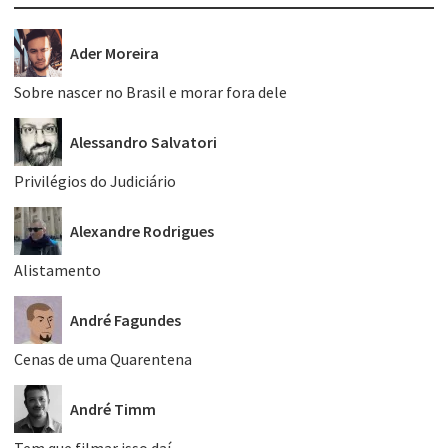
Ader Moreira
Sobre nascer no Brasil e morar fora dele
Alessandro Salvatori
Privilégios do Judiciário
Alexandre Rodrigues
Alistamento
André Fagundes
Cenas de uma Quarentena
André Timm
Tem que filmar isso daí