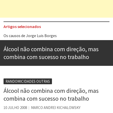
Artigos selecionados
Os causos de Jorge Luis Borges
Voto obrigatório é correto?
Álcool não combina com direção, mas
Se queres salvar o mundo, o veganismo não é a resposta
combina com sucesso no trabalho
Tem que filmar isso daí
A construção da urbanidade
Aprender a fracassar é o segredo do sucesso
RANDOMICIDADES OUTRAS
Álcool não combina com direção, mas
Contardo Calligaris prega o “direito à tristeza”
combina com sucesso no trabalho
Esse tal de Rock Gaúcho
10 JULHO 2008
MARCO ANDREI KICHALOWSKY