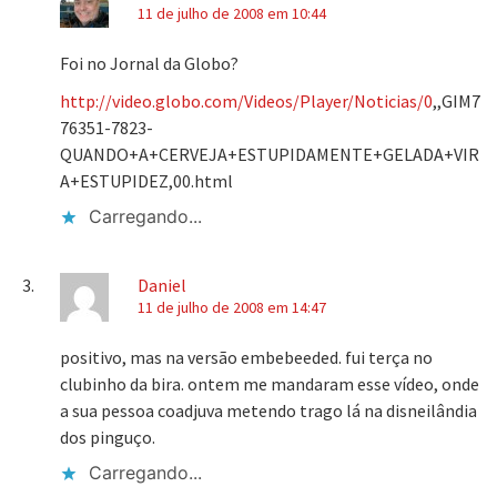
11 de julho de 2008 em 10:44
Foi no Jornal da Globo?
http://video.globo.com/Videos/Player/Noticias/0
,,GIM7
76351-7823-
QUANDO+A+CERVEJA+ESTUPIDAMENTE+GELADA+VIR
A+ESTUPIDEZ,00.html
Carregando...
Daniel
11 de julho de 2008 em 14:47
positivo, mas na versão embebeeded. fui terça no
clubinho da bira. ontem me mandaram esse vídeo, onde
a sua pessoa coadjuva metendo trago lá na disneilândia
dos pinguço.
Carregando...