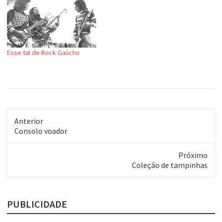
Esse tal de Rock Gaúcho
Anterior
Post
Consolo voador
anterior:
Próximo
Próximo
Coleção de tampinhas
post:
PUBLICIDADE