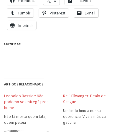
Facebook
X
LinkedIn
Tumblr
Pinterest
E-mail
Imprimir
Curtir isso:
ARTIGOS RELACIONADOS
Leopoldo Rassier: Não
Raul Ellwanger: Pealo de
podemo se entregá pros
Sangue
home
Um lindo hino a nossa
Não tá morto quem luta,
querência. Viva a música
quem peleia
gaúcha!