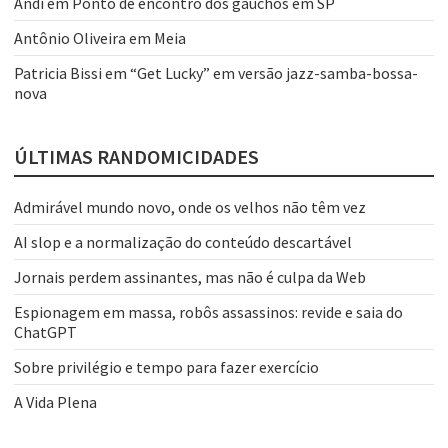
Andi
em
Ponto de encontro dos gaúchos em SP
Antônio Oliveira
em
Meia
Patricia Bissi
em
“Get Lucky” em versão jazz-samba-bossa-
nova
ÚLTIMAS RANDOMICIDADES
Admirável mundo novo, onde os velhos não têm vez
AI slop e a normalização do conteúdo descartável
Jornais perdem assinantes, mas não é culpa da Web
Espionagem em massa, robôs assassinos: revide e saia do
ChatGPT
Sobre privilégio e tempo para fazer exercício
A Vida Plena