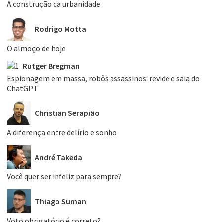
A construção da urbanidade
Rodrigo Motta
O almoço de hoje
Rutger Bregman
Espionagem em massa, robôs assassinos: revide e saia do
ChatGPT
Christian Serapião
A diferença entre delírio e sonho
André Takeda
Você quer ser infeliz para sempre?
Thiago Suman
Voto obrigatório é correto?