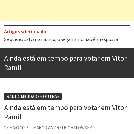
Artigos selecionados
Tem que filmar isso daí
A construção da urbanidade
Ainda está em tempo para votar em Vitor
Aprender a fracassar é o segredo do sucesso
Ramil
Contardo Calligaris prega o “direito à tristeza”
Esse tal de Rock Gaúcho
Os causos de Jorge Luis Borges
RANDOMICIDADES OUTRAS
Ainda está em tempo para votar em Vitor
Voto obrigatório é correto?
Ramil
Se queres salvar o mundo, o veganismo não é a resposta
27 MAIO 2008
MARCO ANDREI KICHALOWSKY