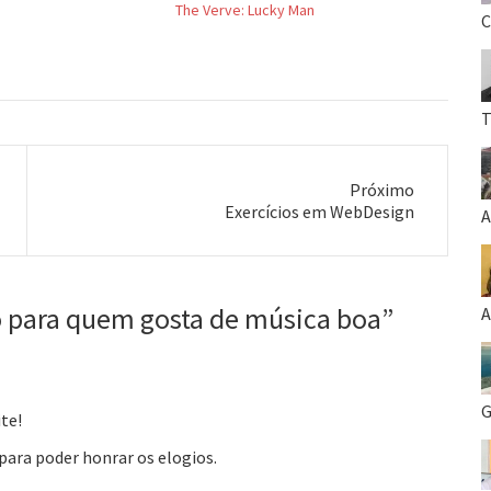
The Verve: Lucky Man
do e as vozes do
C
rte me atrapalha um
lmente escuto minhas
tas, mas nos…
T
Próximo
Próximo
Exercícios em WebDesign
A
post:
 para quem gosta de música boa
”
A
G
te!
ara poder honrar os elogios.