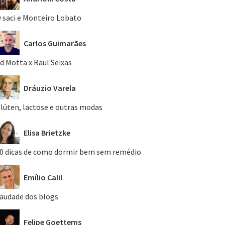
 saci e Monteiro Lobato
Carlos Guimarães
d Motta x Raul Seixas
Dráuzio Varela
lúten, lactose e outras modas
Elisa Brietzke
0 dicas de como dormir bem sem remédio
Emílio Calil
audade dos blogs
Felipe Goettems