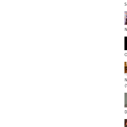
S
N
O
N
(
D