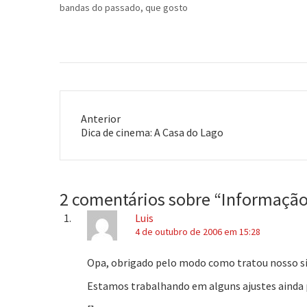
bandas do passado, que gosto
telefones tocan
bastante, e me mostrado bandas
pessoal de supo
"novas" (desconhecidas, na
pouco.Eu norma
verdade).Então, uma das boas
músicas predile
descobertas é a banda…
Anterior
Post
Dica de cinema: A Casa do Lago
anterior:
2 comentários sobre “
Informação
Luis
4 de outubro de 2006 em 15:28
Opa, obrigado pelo modo como tratou nosso si
Estamos trabalhando em alguns ajustes ainda p