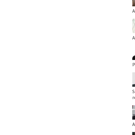
A
A
P
S
r
A