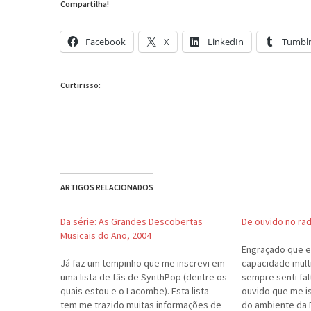
Compartilha!
Facebook
X
LinkedIn
Tumbl
Curtir isso:
ARTIGOS RELACIONADOS
Da série: As Grandes Descobertas
De ouvido no ra
Musicais do Ano, 2004
Engraçado que e
Já faz um tempinho que me inscrevi em
capacidade mult
uma lista de fãs de SynthPop (dentre os
sempre senti fa
quais estou e o Lacombe). Esta lista
ouvido que me is
tem me trazido muitas informações de
do ambiente da E