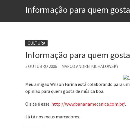
Esse tal de Rock Gaúcho
Informação para quem gosta
Os causos de Jorge Luis Bo
Voto obrigatório é correto
Se queres salvar o mundo, 
Tem que filmar isso daí
CULTURA
Informação para quem gosta
A construção da urbanidad
Aprender a fracassar é o s
2 OUTUBRO 2006
MARCO ANDREI KICHALOWSKY
Meu amigão Wilson Farina está colaborando para um 
opinião para quem gosta de música boa.
O site é esse:
http://www.bananamecanica.com.br/
.
Já tá nos meus marcadores.