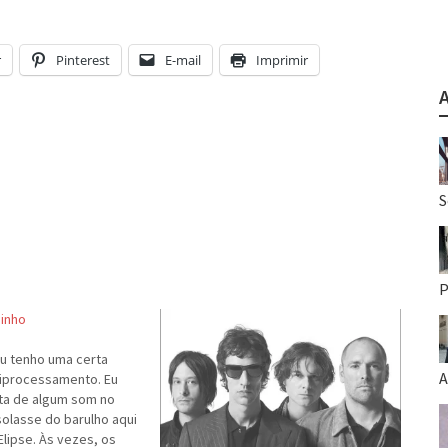
r
Pinterest
E-mail
Imprimir
S
P
dinho
u tenho uma certa
A
iprocessamento. Eu
lta de algum som no
olasse do barulho aqui
lipse. Às vezes, os