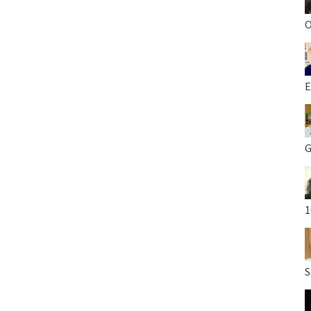
O
E
G
1
S