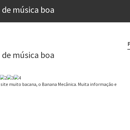
 de música boa
rges
?
o veganismo não é a resposta
 de música boa
e
egredo do sucesso
site muito bacana, o Banana Mecânica. Muita informação e