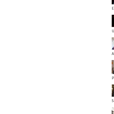
E
U
A
P
S