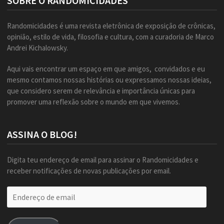
SOBRE O RANDOMICIDADES
Randomicidades é uma revista eletrônica de exposição de crônicas,
opinião, estilo de vida, filosofia e cultura, com a curadoria de Marco
Andrei Kichalowsky.
Aqui vais encontrar um espaço em que amigos, convidados e eu
mesmo contamos nossas histórias ou expressamos nossas ideias,
que considero serem de relevância e importância únicas para
promover uma reflexão sobre o mundo em que vivemos.
ASSINA O BLOG!
Digita teu endereço de email para assinar o Randomicidades e
receber notificações de novas publicações por email.
Endereço
de
email