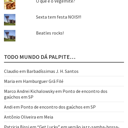
O que é o Vegemite?
Sexta tem festa NOISY!
Beatles rocks!
TODO MUNDO DÁ PALPITE…
Claudio
em
Barbadíssimas J. H. Santos
Maria
em
Hamburguer Grã Filé
Marco Andrei Kichalowsky
em
Ponto de encontro dos
gaúchos em SP
Andi
em
Ponto de encontro dos gaúchos em SP
Antônio Oliveira
em
Meia
Patricia Bissi
em
“Get Lucky” em versão jazz-samba-bossa-