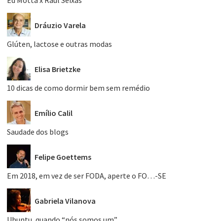
Ed Motta x Raul Seixas
Dráuzio Varela
Glúten, lactose e outras modas
Elisa Brietzke
10 dicas de como dormir bem sem remédio
Emílio Calil
Saudade dos blogs
Felipe Goettems
Em 2018, em vez de ser FODA, aperte o FO…-SE
Gabriela Vilanova
Ubuntu, quando “nós somos um”