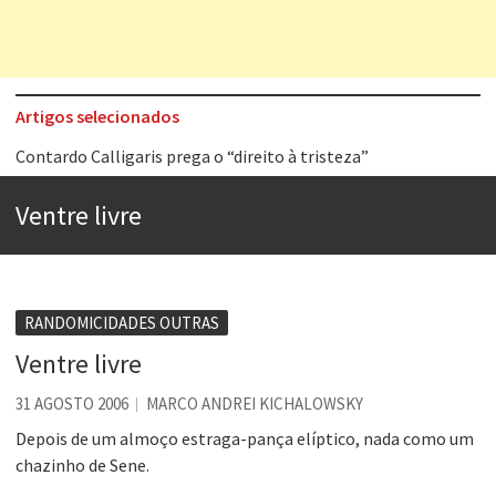
Artigos selecionados
Contardo Calligaris prega o “direito à tristeza”
Esse tal de Rock Gaúcho
Ventre livre
Os causos de Jorge Luis Borges
Voto obrigatório é correto?
Se queres salvar o mundo, o veganismo não é a resposta
RANDOMICIDADES OUTRAS
Tem que filmar isso daí
Ventre livre
A construção da urbanidade
31 AGOSTO 2006
MARCO ANDREI KICHALOWSKY
Aprender a fracassar é o segredo do sucesso
Depois de um almoço estraga-pança elíptico, nada como um
chazinho de Sene.