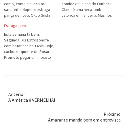
como, como e nunca tou
comida deliciosa do Outback.
satisfeito. Hoje foi estraga-
Claro, é uma hecatombe
pança de novo. Ok, o Sushi
calórica e financeira. Mas nós
Express não é o Sashiburi
nos divertimos muito! Adorei
Estraga-pança
(SIM, É BOM PRACA), mas
nosso encontro, gurizada!
também tem seu valor.
Considerem-se beijados e
Esta semana tá bem.
abraçados, bem forte!
Segunda, Xis Estrogonofe
com batatinha no 14bis. Hoje,
cachorro-quente do Rosário.
Prometo pegar um mocotó
no Naval e uma feijoada em
algum lugar até o final da
semana. Hoje tem que ter um
cachorro-quente no jogo do
Colorado, é claro... (E o
Fabrício falando em regime...)
Anterior
Post
A América é VERMELHA!
anterior:
Próximo
Próximo
Amarante manda bem em entrevista
post: