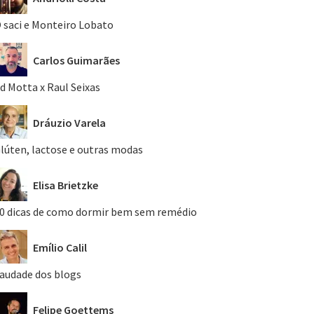
 saci e Monteiro Lobato
Carlos Guimarães
d Motta x Raul Seixas
Dráuzio Varela
lúten, lactose e outras modas
Elisa Brietzke
0 dicas de como dormir bem sem remédio
Emílio Calil
audade dos blogs
Felipe Goettems