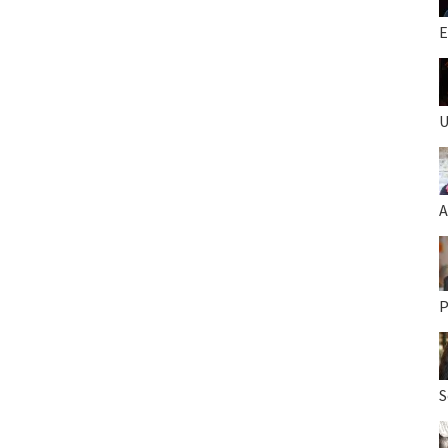
E
U
A
P
S