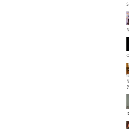
S
N
O
N
(
D