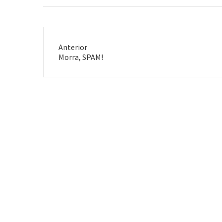
cry.And in…
Anterior
Post
Morra, SPAM!
anterior: