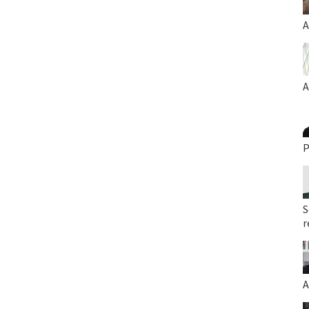
A
A
P
S
r
A