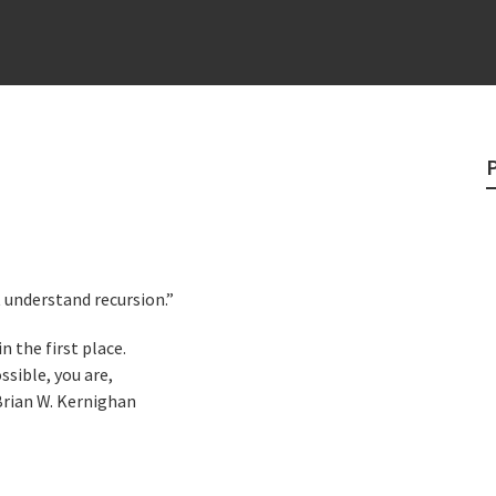
 “direito à tristeza”
rges
?
o veganismo não é a resposta
e
t understand recursion.”
n the first place.
ssible, you are,
 Brian W. Kernighan