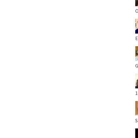
O
E
G
1
S