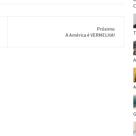
C
Próximo
T
Próximo
A América é VERMELHA!
post:
A
A
G