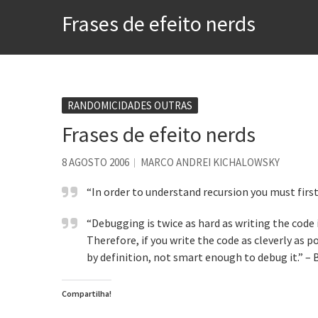
Contardo Calligaris prega o
Frases de efeito nerds
Esse tal de Rock Gaúcho
Os causos de Jorge Luis Bo
Voto obrigatório é correto
Se queres salvar o mundo, 
RANDOMICIDADES OUTRAS
Frases de efeito nerds
Tem que filmar isso daí
A construção da urbanidad
8 AGOSTO 2006
MARCO ANDREI KICHALOWSKY
“In order to understand recursion you must firs
“Debugging is twice as hard as writing the code i
Therefore, if you write the code as cleverly as po
by definition, not smart enough to debug it.” –
Compartilha!