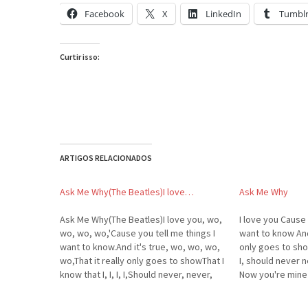
Facebook
X
LinkedIn
Tumbl
Curtir isso:
ARTIGOS RELACIONADOS
Ask Me Why(The Beatles)I love…
Ask Me Why
Ask Me Why(The Beatles)I love you, wo,
I love you Cause 
wo, wo, wo,'Cause you tell me things I
want to know And 
want to know.And it's true, wo, wo, wo,
only goes to show 
wo,That it really only goes to showThat I
I, should never 
know that I, I, I, I,Should never, never,
Now you're mine 
never be blue.Now you're mi-yi-yi-yi-
makes me cry And
ine,My happiness still makes me
understand…