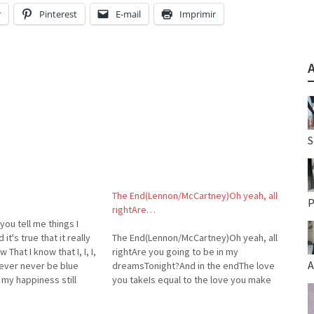
r
Pinterest
E-mail
Imprimir
S
The End(Lennon/McCartney)Oh yeah, all
P
rightAre…
you tell me things I
it's true that it really
The End(Lennon/McCartney)Oh yeah, all
That I know that I, I, I,
rightAre you going to be in my
A
never never be blue
dreamsTonight?And in the endThe love
my happiness still
you takeIs equal to the love you make
 in time you'll