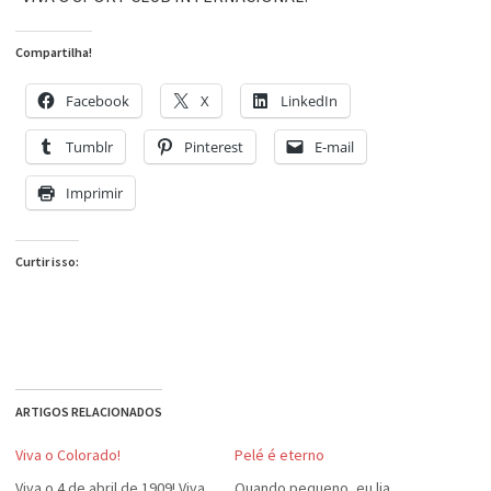
Compartilha!
Facebook
X
LinkedIn
Tumblr
Pinterest
E-mail
Imprimir
Curtir isso:
ARTIGOS RELACIONADOS
Viva o Colorado!
Pelé é eterno
Viva o 4 de abril de 1909! Viva
Quando pequeno, eu lia