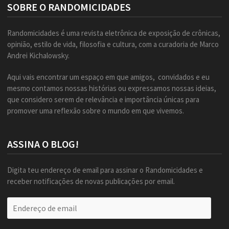
SOBRE O RANDOMICIDADES
Randomicidades é uma revista eletrônica de exposição de crônicas,
opinião, estilo de vida, filosofia e cultura, com a curadoria de Marco
Andrei Kichalowsky.
Aqui vais encontrar um espaço em que amigos, convidados e eu
mesmo contamos nossas histórias ou expressamos nossas ideias,
que considero serem de relevância e importância únicas para
promover uma reflexão sobre o mundo em que vivemos.
ASSINA O BLOG!
Digita teu endereço de email para assinar o Randomicidades e
receber notificações de novas publicações por email.
Endereço
de
email