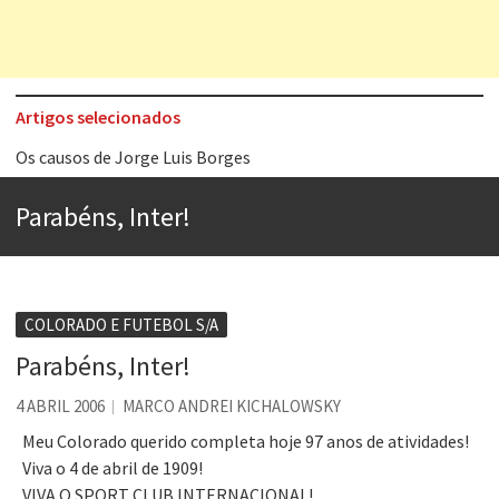
Artigos selecionados
Os causos de Jorge Luis Borges
Voto obrigatório é correto?
Parabéns, Inter!
Se queres salvar o mundo, o veganismo não é a resposta
Tem que filmar isso daí
A construção da urbanidade
COLORADO E FUTEBOL S/A
Aprender a fracassar é o segredo do sucesso
Parabéns, Inter!
Contardo Calligaris prega o “direito à tristeza”
4 ABRIL 2006
MARCO ANDREI KICHALOWSKY
Esse tal de Rock Gaúcho
Meu Colorado querido completa hoje 97 anos de atividades!
Viva o 4 de abril de 1909!
VIVA O SPORT CLUB INTERNACIONAL!