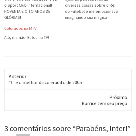
o Sport Club Internacional!
diversas coisas sobre o Rei
NOVENTA E OITO ANOS DE
do Futebol e me emocionava
GLÓRIAS!
imaginando sua mágica
Colorados na MTV
Alô, mamãe! Estou na TV!
Anterior
Post
“I” é o melhor disco erudito de 2005
anterior:
Próximo
Próximo
Burrice tem seu preço
post:
3 comentários sobre “
Parabéns, Inter!
”