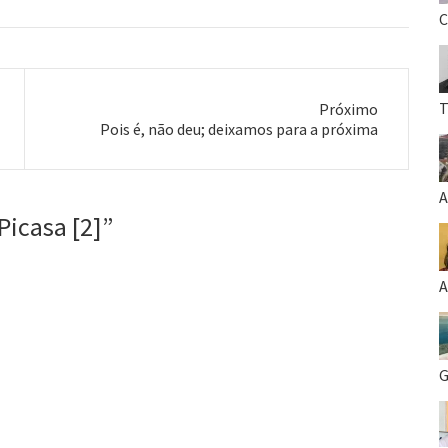
C
T
Próximo
Próximo
Pois é, não deu; deixamos para a próxima
post:
A
Picasa [2]
”
A
G