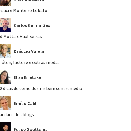
 saci e Monteiro Lobato
Carlos Guimarães
d Motta x Raul Seixas
Dráuzio Varela
lúten, lactose e outras modas
Elisa Brietzke
0 dicas de como dormir bem sem remédio
Emílio Calil
audade dos blogs
Felipe Goettems