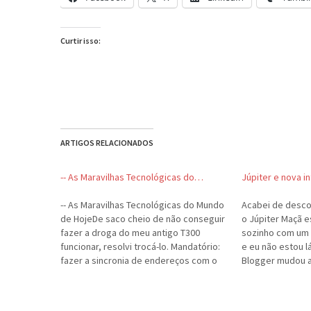
Curtir isso:
ARTIGOS RELACIONADOS
-- As Maravilhas Tecnológicas do…
Júpiter e nova i
-- As Maravilhas Tecnológicas do Mundo
Acabei de descob
de HojeDe saco cheio de não conseguir
o Júpiter Maçã e
fazer a droga do meu antigo T300
sozinho com um v
funcionar, resolvi trocá-lo. Mandatório:
e eu não estou lá
fazer a sincronia de endereços com o
Blogger mudou a
Mac. Outras características: nenhuma
ela continua nã
importante, a não ser ESSA.Fui direto na
Safari).Uma notí
página do iSync e anotei todos os
boa.