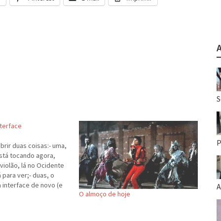
S
nterface
P
rir duas coisas:- uma,
stá tocando agora,
iolão, lá no Ocidente
 para ver;- duas, o
 interface de novo (e
A
O almoço de hoje
o funcionando com o
cia ruim e uma (quase)