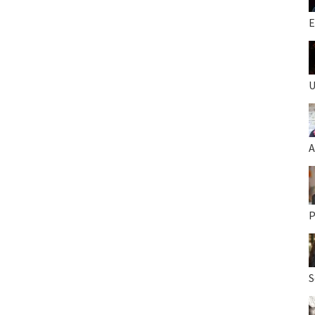
E
U
A
P
S