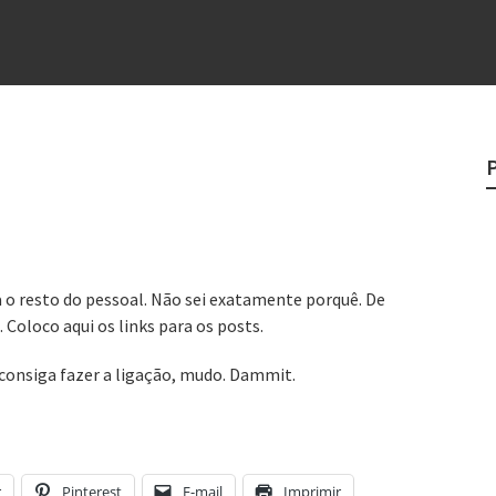
?
o veganismo não é a resposta
e
egredo do sucesso
 “direito à tristeza”
 o resto do pessoal. Não sei exatamente porquê. De
Coloco aqui os links para os posts.
consiga fazer a ligação, mudo. Dammit.
r
Pinterest
E-mail
Imprimir