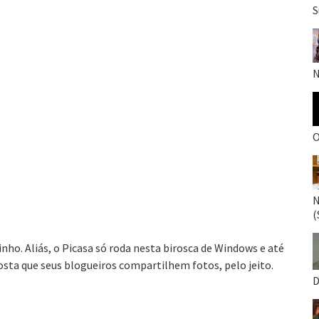
S
N
O
N
(
inho. Aliás, o Picasa só roda nesta birosca de Windows e até
osta que seus blogueiros compartilhem fotos, pelo jeito.
D