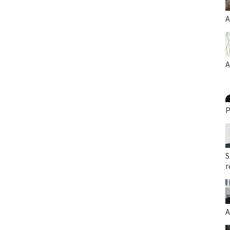
A
A
P
S
r
A