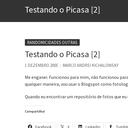
Voto obrigatório é correto
Testando o Picasa [2]
Se queres salvar o mundo, 
Tem que filmar isso daí
A construção da urbanidad
Aprender a fracassar é o s
RANDOMICIDADES OUTRAS
Testando o Picasa [2]
Contardo Calligaris prega o
Esse tal de Rock Gaúcho
1 DEZEMBRO 2005
MARCO ANDREI KICHALOWSKY
Me enganei. Funcionou para mim, não funcionou para
qualquer maneira, vou usar o Blogspot como fotolog. 
Quando eu encontrar um repositório de fotos que eu 
Compartilha!
Facebook
X
LinkedIn
Tumbl