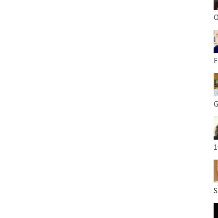
O
E
G
1
S