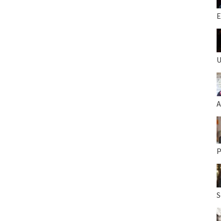
E
U
A
P
S