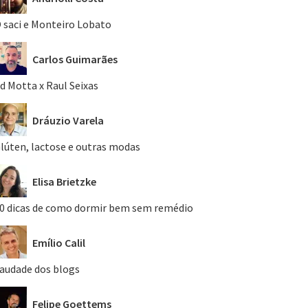
 saci e Monteiro Lobato
Carlos Guimarães
d Motta x Raul Seixas
Dráuzio Varela
lúten, lactose e outras modas
Elisa Brietzke
0 dicas de como dormir bem sem remédio
Emílio Calil
audade dos blogs
Felipe Goettems