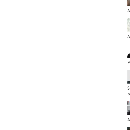
A
A
P
S
r
A