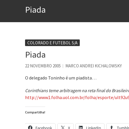
Voto obrigatório é correto
Piada
Se queres salvar o mundo, 
Tem que filmar isso daí
A construção da urbanidad
Aprender a fracassar é o s
COLORADO E FUTEBOL S/A
Piada
Contardo Calligaris prega o
22 NOVEMBRO 2005
MARCO ANDREI KICHALOWSKY
O delegado Toninho é um piadista…
Corinthians teme arbitragem na reta final do Brasileir
http://www1.folha.uol.com.br/folha/esporte/ult92u
Compartilha!
Facebook
X
LinkedIn
Tumbl