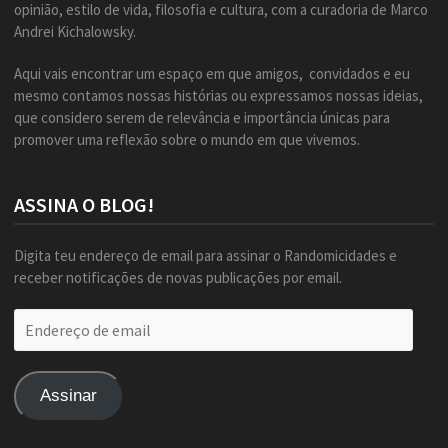
opinião, estilo de vida, filosofia e cultura, com a curadoria de Marco
Andrei Kichalowsky.
Aqui vais encontrar um espaço em que amigos, convidados e eu
mesmo contamos nossas histórias ou expressamos nossas ideias,
que considero serem de relevância e importância únicas para
promover uma reflexão sobre o mundo em que vivemos.
ASSINA O BLOG!
Digita teu endereço de email para assinar o Randomicidades e
receber notificações de novas publicações por email.
Endereço
de
email
Assinar