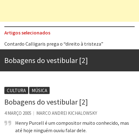
Artigos selecionados
Contardo Calligaris prega o “direito à tristeza”
Esse tal de Rock Gaúcho
Bobagens do vestibular [2]
Os causos de Jorge Luis Borges
Voto obrigatório é correto?
Se queres salvar o mundo, o veganismo não é a resposta
CULTURA
MÚSICA
Tem que filmar isso daí
Bobagens do vestibular [2]
A construção da urbanidade
4 MARÇO 2005
MARCO ANDREI KICHALOWSKY
Aprender a fracassar é o segredo do sucesso
Henry Purcell é um compositor muito conhecido, mas
até hoje ninguém ouviu falar dele.