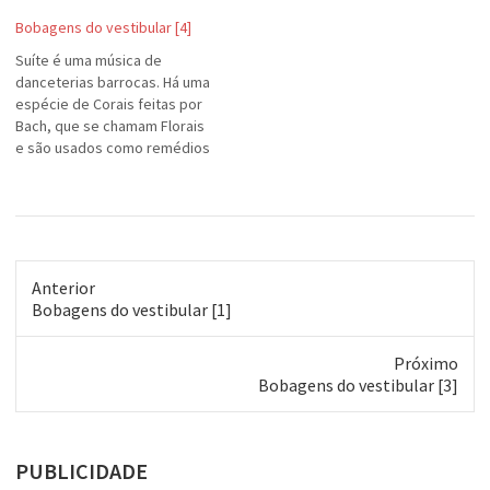
seja a canção. Tive que
Bobagens do vestibular [4]
apagar todas as músicas que
eu tinha no meu iTunes na
Suíte é uma música de
Elipse, porque não conseguia
danceterias barrocas. Há uma
trabalhar quando ouvia a voz
espécie de Corais feitas por
do Marcelo Camelo ou do…
Bach, que se chamam Florais
e são usados como remédios
milagrosos. "Messias" é uma
missa de Handel cuja
originalidade é ter muitos
aleluias. Os menestréis e
trovadores transmitiam
notícias e estavam nas
Anterior
festas. Andavam de cidade…
Post
Bobagens do vestibular [1]
anterior:
Próximo
Próximo
Bobagens do vestibular [3]
post:
PUBLICIDADE