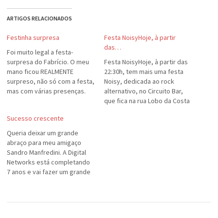
ARTIGOS RELACIONADOS
Festinha surpresa
Festa NoisyHoje, à partir
das…
Foi muito legal a festa-
surpresa do Fabrício. O meu
Festa NoisyHoje, à partir das
mano ficou REALMENTE
22:30h, tem mais uma festa
surpreso, não só com a festa,
Noisy, dedicada ao rock
mas com várias presenças.
alternativo, no Circuito Bar,
:-)Parabéns, irmão! Trinta
que fica na rua Lobo da Costa
anos!
(aaaaargh!), Cidade Baixa. Já
Sucesso crescente
deve ser a terceira edição e
eu nem sabia dessa festa.
Queria deixar um grande
Para começar, a banda vai
abraço para meu amigaço
tocar na íntegra um dos…
Sandro Manfredini. A Digital
Networks está completando
7 anos e vai fazer um grande
festa hoje, com um show da
Wonkavision!Sandro véio,
parabéns pelo trabalho! Tu
mereces todo este sucesso!