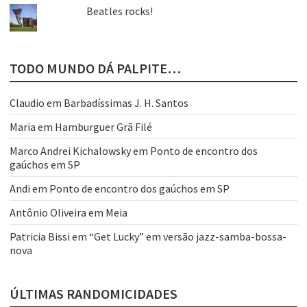
Beatles rocks!
TODO MUNDO DÁ PALPITE…
Claudio
em
Barbadíssimas J. H. Santos
Maria
em
Hamburguer Grã Filé
Marco Andrei Kichalowsky
em
Ponto de encontro dos
gaúchos em SP
Andi
em
Ponto de encontro dos gaúchos em SP
Antônio Oliveira
em
Meia
Patricia Bissi
em
“Get Lucky” em versão jazz-samba-bossa-
nova
ÚLTIMAS RANDOMICIDADES