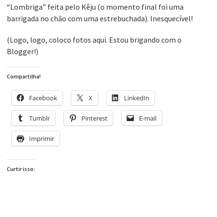
“Lombriga” feita pelo Kêju (o momento final foi uma
barrigada no chão com uma estrebuchada). Inesquecível!
(Logo, logo, coloco fotos aqui. Estou brigando com o
Blogger!)
Compartilha!
Facebook
X
LinkedIn
Tumblr
Pinterest
E-mail
Imprimir
Curtir isso: