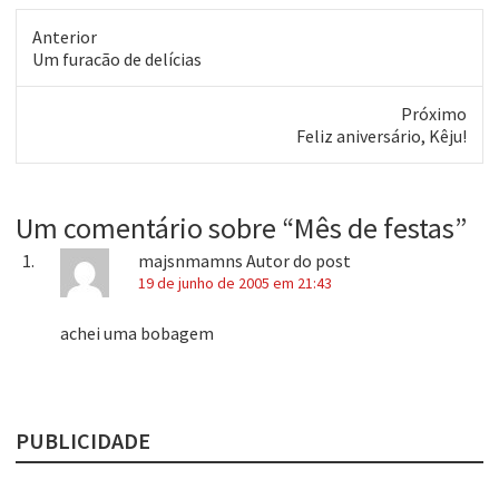
Anterior
Post
Um furacão de delícias
anterior:
Próximo
Próximo
Feliz aniversário, Kêju!
post:
Um comentário sobre “
Mês de festas
”
majsnmamns
Autor do post
19 de junho de 2005 em 21:43
achei uma bobagem
PUBLICIDADE