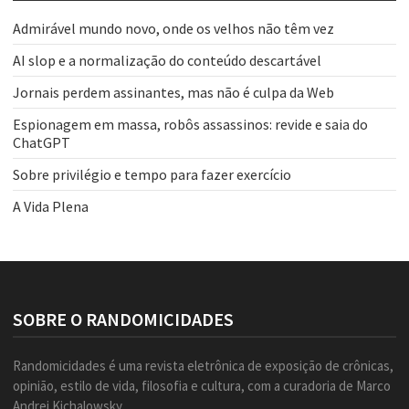
Admirável mundo novo, onde os velhos não têm vez
AI slop e a normalização do conteúdo descartável
Jornais perdem assinantes, mas não é culpa da Web
Espionagem em massa, robôs assassinos: revide e saia do
ChatGPT
Sobre privilégio e tempo para fazer exercício
A Vida Plena
SOBRE O RANDOMICIDADES
Randomicidades é uma revista eletrônica de exposição de crônicas,
opinião, estilo de vida, filosofia e cultura, com a curadoria de Marco
Andrei Kichalowsky.