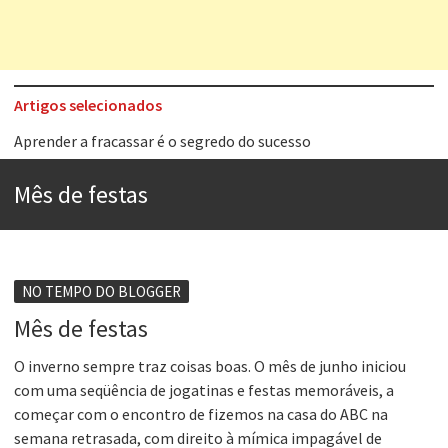
Artigos selecionados
Aprender a fracassar é o segredo do sucesso
Contardo Calligaris prega o “direito à tristeza”
Mês de festas
Esse tal de Rock Gaúcho
Os causos de Jorge Luis Borges
Voto obrigatório é correto?
NO TEMPO DO BLOGGER
Se queres salvar o mundo, o veganismo não é a resposta
Mês de festas
Tem que filmar isso daí
O inverno sempre traz coisas boas. O mês de junho iniciou
com uma seqüência de jogatinas e festas memoráveis, a
A construção da urbanidade
começar com o encontro de fizemos na casa do ABC na
semana retrasada, com direito à mímica impagável de