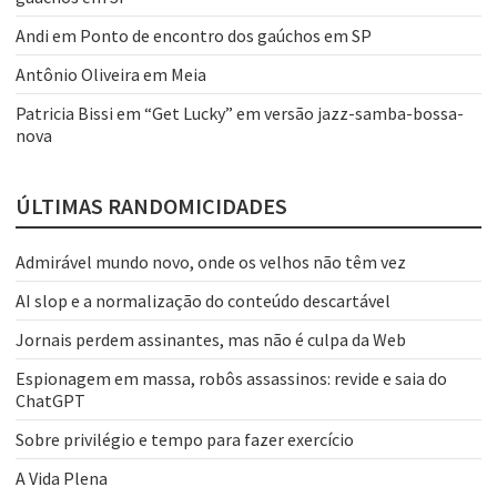
Andi
em
Ponto de encontro dos gaúchos em SP
Antônio Oliveira
em
Meia
Patricia Bissi
em
“Get Lucky” em versão jazz-samba-bossa-
nova
ÚLTIMAS RANDOMICIDADES
Admirável mundo novo, onde os velhos não têm vez
AI slop e a normalização do conteúdo descartável
Jornais perdem assinantes, mas não é culpa da Web
Espionagem em massa, robôs assassinos: revide e saia do
ChatGPT
Sobre privilégio e tempo para fazer exercício
A Vida Plena