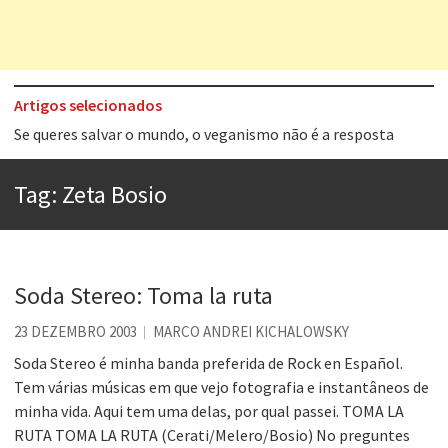
Artigos selecionados
Tem que filmar isso daí
A construção da urbanidade
Tag:
Zeta Bosio
Aprender a fracassar é o segredo do sucesso
Contardo Calligaris prega o “direito à tristeza”
Esse tal de Rock Gaúcho
Soda Stereo: Toma la ruta
Os causos de Jorge Luis Borges
23 DEZEMBRO 2003
MARCO ANDREI KICHALOWSKY
Voto obrigatório é correto?
Soda Stereo é minha banda preferida de Rock en Español.
Tem várias músicas em que vejo fotografia e instantâneos de
Se queres salvar o mundo, o veganismo não é a resposta
minha vida. Aqui tem uma delas, por qual passei. TOMA LA
RUTA TOMA LA RUTA (Cerati/Melero/Bosio) No preguntes