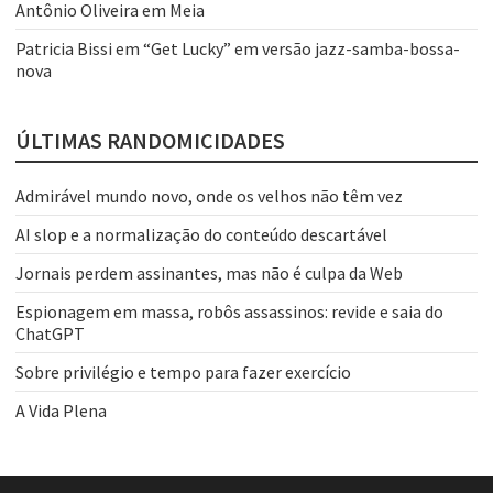
Antônio Oliveira
em
Meia
Patricia Bissi
em
“Get Lucky” em versão jazz-samba-bossa-
nova
ÚLTIMAS RANDOMICIDADES
Admirável mundo novo, onde os velhos não têm vez
AI slop e a normalização do conteúdo descartável
Jornais perdem assinantes, mas não é culpa da Web
Espionagem em massa, robôs assassinos: revide e saia do
ChatGPT
Sobre privilégio e tempo para fazer exercício
A Vida Plena