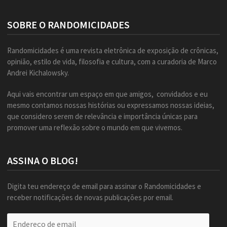
SOBRE O RANDOMICIDADES
Randomicidades é uma revista eletrônica de exposição de crônicas,
opinião, estilo de vida, filosofia e cultura, com a curadoria de Marco
Andrei Kichalowsky.
Aqui vais encontrar um espaço em que amigos, convidados e eu
mesmo contamos nossas histórias ou expressamos nossas ideias,
que considero serem de relevância e importância únicas para
promover uma reflexão sobre o mundo em que vivemos.
ASSINA O BLOG!
Digita teu endereço de email para assinar o Randomicidades e
receber notificações de novas publicações por email.
Endereço