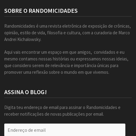
SOBRE O RANDOMICIDADES
Randomicidades é uma revista eletrônica de exposição de crônicas,
opinião, estilo de vida, filosofia e cultura, com a curadoria de Marco
Andrei Kichalowsky.
Aqui vais encontrar um espaço em que amigos, convidados e eu
mesmo contamos nossas histórias ou expressamos nossas ideias,
que considero serem de relevância e importância únicas para
promover uma reflexão sobre o mundo em que vivemos.
ASSINA O BLOG!
Digita teu endereço de email para assinar o Randomicidades e
receber notificações de novas publicações por email.
Endereço
de