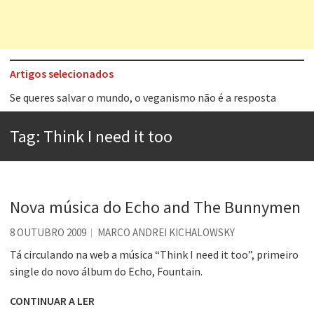
Artigos selecionados
Tem que filmar isso daí
A construção da urbanidade
Tag:
Think I need it too
Aprender a fracassar é o segredo do sucesso
Contardo Calligaris prega o “direito à tristeza”
Esse tal de Rock Gaúcho
Nova música do Echo and The Bunnymen
Os causos de Jorge Luis Borges
8 OUTUBRO 2009
MARCO ANDREI KICHALOWSKY
Voto obrigatório é correto?
Tá circulando na web a música “Think I need it too”, primeiro
single do novo álbum do Echo, Fountain.
Se queres salvar o mundo, o veganismo não é a resposta
CONTINUAR A LER