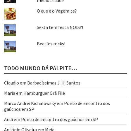
mediocridade
O que é o Vegemite?
Sexta tem festa NOISY!
Beatles rocks!
TODO MUNDO DÁ PALPITE…
Claudio
em
Barbadíssimas J. H. Santos
Maria
em
Hamburguer Grã Filé
Marco Andrei Kichalowsky
em
Ponto de encontro dos
gaúchos em SP
Andi
em
Ponto de encontro dos gaúchos em SP
Antônio Oliveira
em
Meia