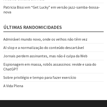
Patricia Bissi
em
“Get Lucky” em versão jazz-samba-bossa-
nova
ÚLTIMAS RANDOMICIDADES
Admirável mundo novo, onde os velhos não têm vez
AI slop e a normalização do conteúdo descartável
Jornais perdem assinantes, mas não é culpa da Web
Espionagem em massa, robôs assassinos: revide e saia do
ChatGPT
Sobre privilégio e tempo para fazer exercício
A Vida Plena