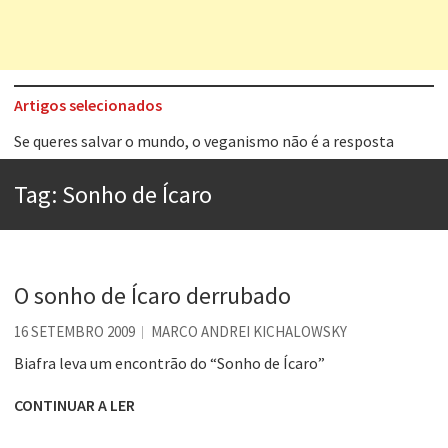
Artigos selecionados
Se queres salvar o mundo, o veganismo não é a resposta
Tem que filmar isso daí
A construção da urbanidade
Tag:
Sonho de Ícaro
Aprender a fracassar é o segredo do sucesso
Contardo Calligaris prega o “direito à tristeza”
Esse tal de Rock Gaúcho
O sonho de Ícaro derrubado
Os causos de Jorge Luis Borges
16 SETEMBRO 2009
MARCO ANDREI KICHALOWSKY
Voto obrigatório é correto?
Biafra leva um encontrão do “Sonho de Ícaro”
CONTINUAR A LER