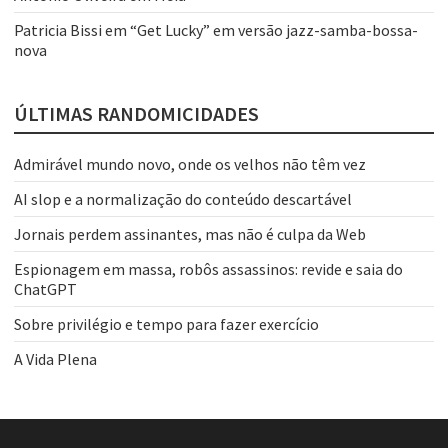
Patricia Bissi
em
“Get Lucky” em versão jazz-samba-bossa-
nova
ÚLTIMAS RANDOMICIDADES
Admirável mundo novo, onde os velhos não têm vez
AI slop e a normalização do conteúdo descartável
Jornais perdem assinantes, mas não é culpa da Web
Espionagem em massa, robôs assassinos: revide e saia do
ChatGPT
Sobre privilégio e tempo para fazer exercício
A Vida Plena