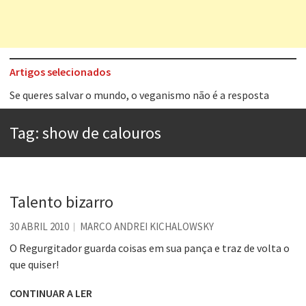
Artigos selecionados
Tem que filmar isso daí
A construção da urbanidade
Tag:
show de calouros
Aprender a fracassar é o segredo do sucesso
Contardo Calligaris prega o “direito à tristeza”
Esse tal de Rock Gaúcho
Talento bizarro
Os causos de Jorge Luis Borges
30 ABRIL 2010
MARCO ANDREI KICHALOWSKY
Voto obrigatório é correto?
O Regurgitador guarda coisas em sua pança e traz de volta o
que quiser!
Se queres salvar o mundo, o veganismo não é a resposta
CONTINUAR A LER