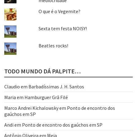
mediocridade
O que é o Vegemite?
Sexta tem festa NOISY!
Beatles rocks!
TODO MUNDO DÁ PALPITE…
Claudio
em
Barbadíssimas J. H. Santos
Maria
em
Hamburguer Grã Filé
Marco Andrei Kichalowsky
em
Ponto de encontro dos
gaúchos em SP
Andi
em
Ponto de encontro dos gaúchos em SP
Antônio Oliveira
em
Meia