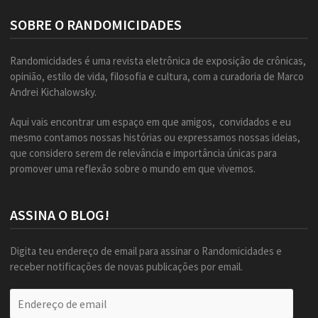
SOBRE O RANDOMICIDADES
Randomicidades é uma revista eletrônica de exposição de crônicas,
opinião, estilo de vida, filosofia e cultura, com a curadoria de Marco
Andrei Kichalowsky.
Aqui vais encontrar um espaço em que amigos, convidados e eu
mesmo contamos nossas histórias ou expressamos nossas ideias,
que considero serem de relevância e importância únicas para
promover uma reflexão sobre o mundo em que vivemos.
ASSINA O BLOG!
Digita teu endereço de email para assinar o Randomicidades e
receber notificações de novas publicações por email.
Endereço
de