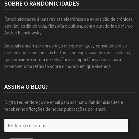
SOBRE O RANDOMICIDADES
Randomicidades é uma revista eletrônica de exposição de crônicas,
opinião, estilo de vida, filosofia e cultura, com a curadoria de Marco
Andrei Kichalowsky.
Aqui vais encontrar um espaço em que amigos, convidados e eu
mesmo contamos nossas histórias ou expressamos nossas ideias,
que considero serem de relevância e importância únicas para
promover uma reflexão sobre o mundo em que vivemos.
ASSINA O BLOG!
Digita teu endereço de email para assinar o Randomicidades e
receber notificações de novas publicações por email.
Endereço
de
email