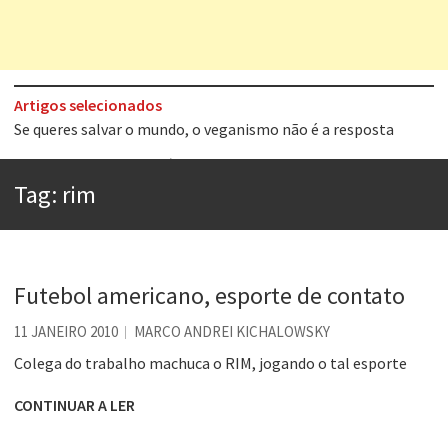
Artigos selecionados
Tem que filmar isso daí
A construção da urbanidade
Tag:
rim
Aprender a fracassar é o segredo do sucesso
Contardo Calligaris prega o “direito à tristeza”
Esse tal de Rock Gaúcho
Futebol americano, esporte de contato
Os causos de Jorge Luis Borges
11 JANEIRO 2010
MARCO ANDREI KICHALOWSKY
Voto obrigatório é correto?
Colega do trabalho machuca o RIM, jogando o tal esporte
Se queres salvar o mundo, o veganismo não é a resposta
CONTINUAR A LER