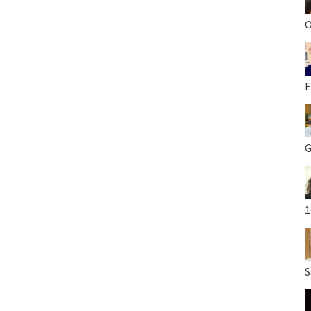
O
E
G
1
S