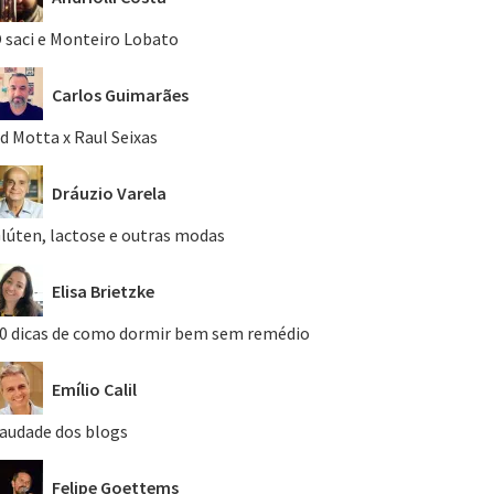
 saci e Monteiro Lobato
Carlos Guimarães
d Motta x Raul Seixas
Dráuzio Varela
lúten, lactose e outras modas
Elisa Brietzke
0 dicas de como dormir bem sem remédio
Emílio Calil
audade dos blogs
Felipe Goettems