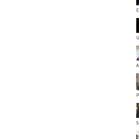
E
U
A
P
S