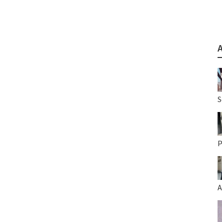
S
P
A