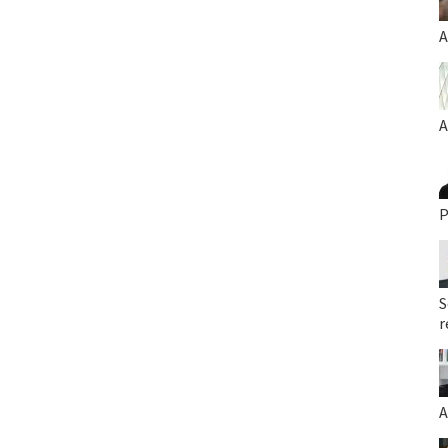
A
A
P
S
r
A