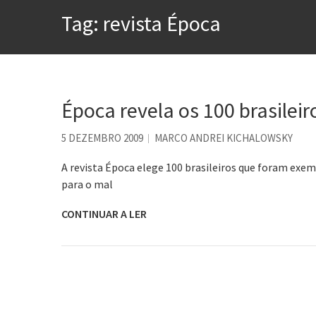
A construção da urbanidad
Tag:
revista Época
Aprender a fracassar é o s
Contardo Calligaris prega o
Esse tal de Rock Gaúcho
Os causos de Jorge Luis Bo
Época revela os 100 brasilei
Voto obrigatório é correto
5 DEZEMBRO 2009
MARCO ANDREI KICHALOWSKY
Se queres salvar o mundo, 
A revista Época elege 100 brasileiros que foram exem
para o mal
CONTINUAR A LER