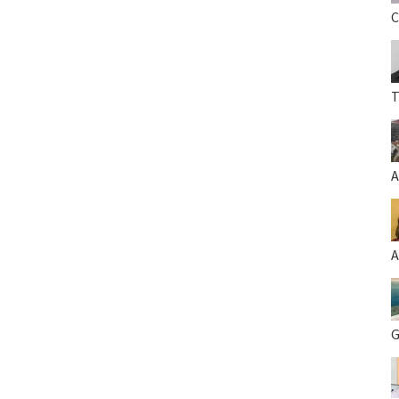
C
T
A
A
G