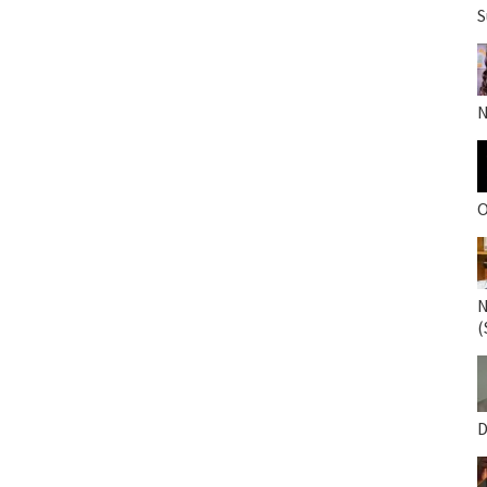
S
N
O
N
(
D