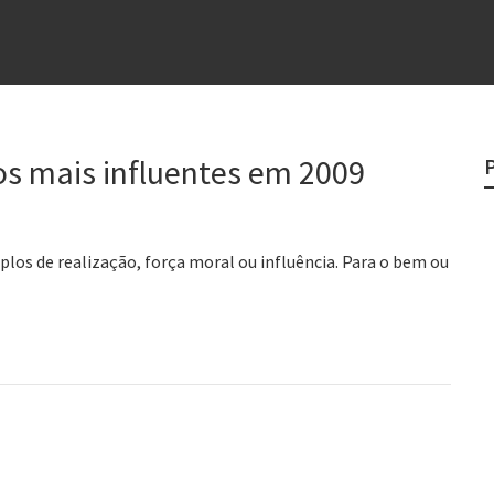
e
egredo do sucesso
 “direito à tristeza”
rges
ros mais influentes em 2009
?
o veganismo não é a resposta
plos de realização, força moral ou influência. Para o bem ou