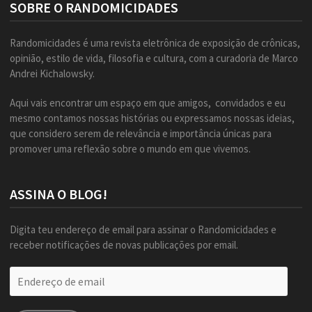
SOBRE O RANDOMICIDADES
Randomicidades é uma revista eletrônica de exposição de crônicas,
opinião, estilo de vida, filosofia e cultura, com a curadoria de Marco
Andrei Kichalowsky.
Aqui vais encontrar um espaço em que amigos, convidados e eu
mesmo contamos nossas histórias ou expressamos nossas ideias,
que considero serem de relevância e importância únicas para
promover uma reflexão sobre o mundo em que vivemos.
ASSINA O BLOG!
Digita teu endereço de email para assinar o Randomicidades e
receber notificações de novas publicações por email.
Endereço
de
email