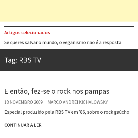
Artigos selecionados
Tem que filmar isso daí
A construção da urbanidade
Tag:
RBS TV
Aprender a fracassar é o segredo do sucesso
Contardo Calligaris prega o “direito à tristeza”
Esse tal de Rock Gaúcho
E então, fez-se o rock nos pampas
Os causos de Jorge Luis Borges
18 NOVEMBRO 2009
MARCO ANDREI KICHALOWSKY
Voto obrigatório é correto?
Especial produzido pela RBS TV em ’86, sobre o rock gaúcho
Se queres salvar o mundo, o veganismo não é a resposta
CONTINUAR A LER