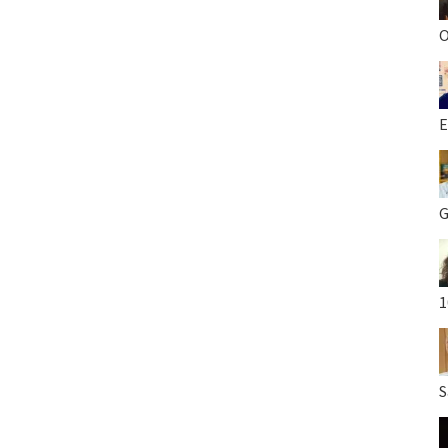
O
E
G
1
S