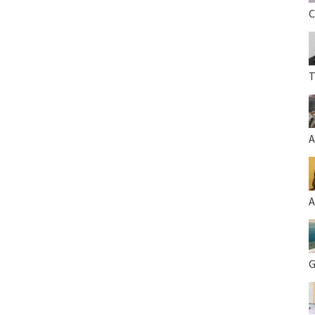
C
T
A
A
G