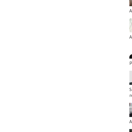
A
A
P
S
r
A