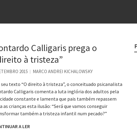
e
egredo do sucesso
 “direito à tristeza”
ontardo Calligaris prega o
rges
ireito à tristeza”
?
ETEMBRO 2015
MARCO ANDREI KICHALOWSKY
seu texto “O direito à tristeza”, o conceituado psicanalista
tardo Calligaris comenta a luta inglória dos adultos pela
icidade constante e lamenta que pais também repassem
a as crianças esta ilusão: “Será que vamos conseguir
nsformar também a tristeza infantil num pecado?”
NTINUAR A LER