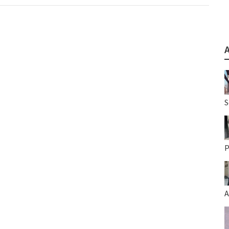
S
P
A