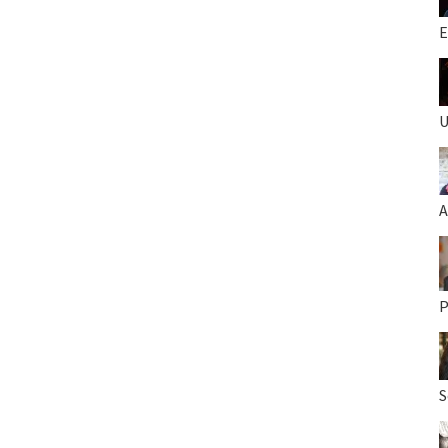
E
U
A
P
S