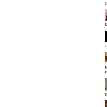
S
N
O
N
(
D