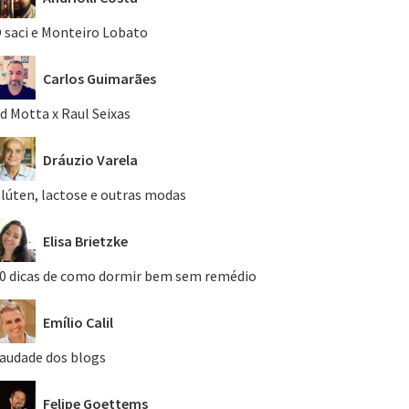
 saci e Monteiro Lobato
Carlos Guimarães
d Motta x Raul Seixas
Dráuzio Varela
lúten, lactose e outras modas
Elisa Brietzke
0 dicas de como dormir bem sem remédio
Emílio Calil
audade dos blogs
Felipe Goettems