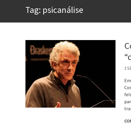
A construção da urbanidad
Tag:
psicanálise
Aprender a fracassar é o s
Contardo Calligaris prega o
Esse tal de Rock Gaúcho
C
Os causos de Jorge Luis Bo
“d
Voto obrigatório é correto
3 S
Em 
Con
fel
par
tra
CO