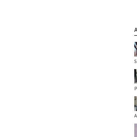
S
P
A