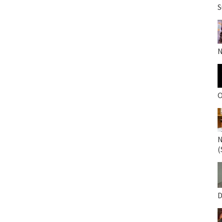
S
N
O
N
(
D