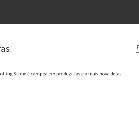
e
egredo do sucesso
 “direito à tristeza”
rges
ras
?
Rolling Stone é campeã em produzi-las e a mais nova delas