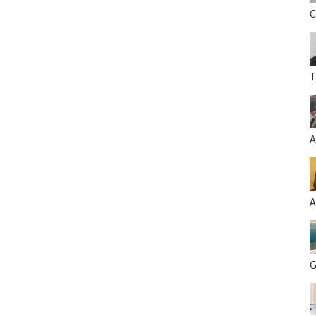
C
T
A
A
G