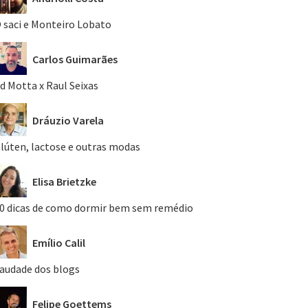
 saci e Monteiro Lobato
Carlos Guimarães
d Motta x Raul Seixas
Dráuzio Varela
lúten, lactose e outras modas
Elisa Brietzke
0 dicas de como dormir bem sem remédio
Emílio Calil
audade dos blogs
Felipe Goettems