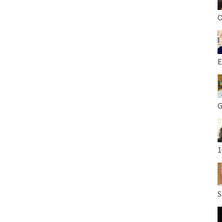
O
E
G
1
S