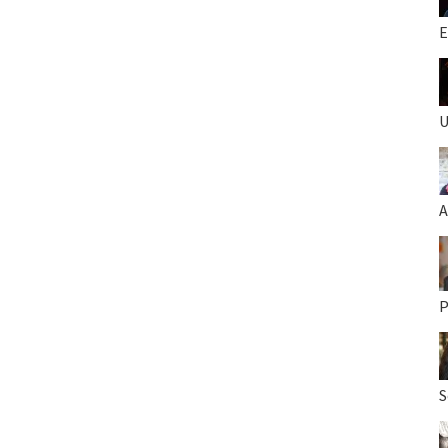
E
U
A
P
S