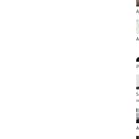
A
A
P
S
r
A