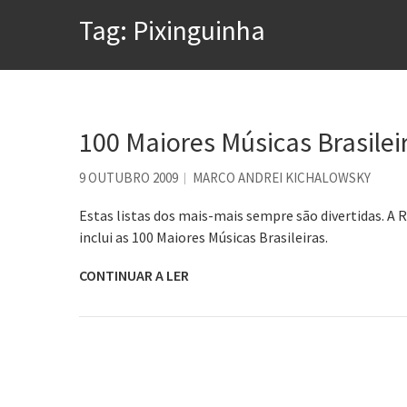
A construção da urbanidad
Tag:
Pixinguinha
Aprender a fracassar é o s
Contardo Calligaris prega o
Esse tal de Rock Gaúcho
Os causos de Jorge Luis Bo
100 Maiores Músicas Brasilei
Voto obrigatório é correto
9 OUTUBRO 2009
MARCO ANDREI KICHALOWSKY
Estas listas dos mais-mais sempre são divertidas. A 
inclui as 100 Maiores Músicas Brasileiras.
CONTINUAR A LER