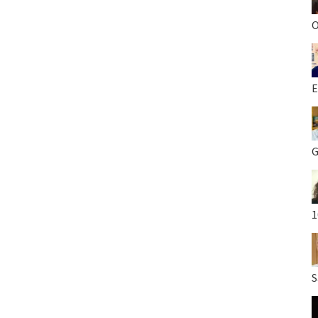
O
E
G
1
S