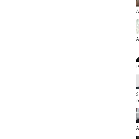
A
A
P
S
r
A