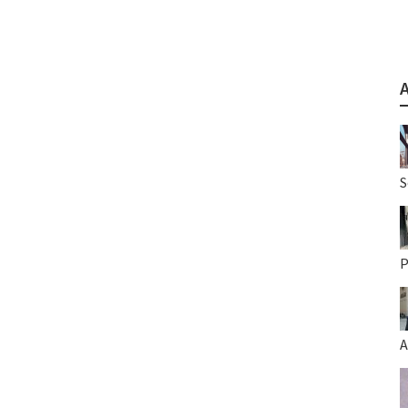
S
P
A