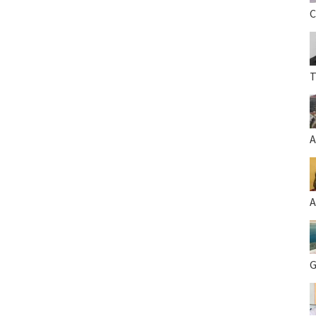
C
T
A
A
G