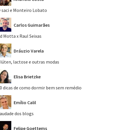
 saci e Monteiro Lobato
Carlos Guimarães
d Motta x Raul Seixas
Dráuzio Varela
lúten, lactose e outras modas
Elisa Brietzke
0 dicas de como dormir bem sem remédio
Emílio Calil
audade dos blogs
Felipe Goettems