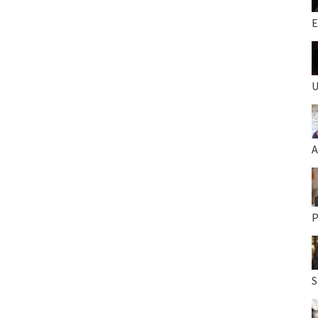
E
U
A
P
S