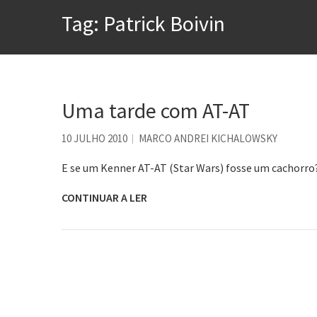
Tem que filmar isso daí
Tag:
Patrick Boivin
A construção da urbanidad
Aprender a fracassar é o s
Contardo Calligaris prega o
Esse tal de Rock Gaúcho
Uma tarde com AT-AT
Os causos de Jorge Luis Bo
10 JULHO 2010
MARCO ANDREI KICHALOWSKY
Voto obrigatório é correto
E se um Kenner AT-AT (Star Wars) fosse um cachorro
CONTINUAR A LER