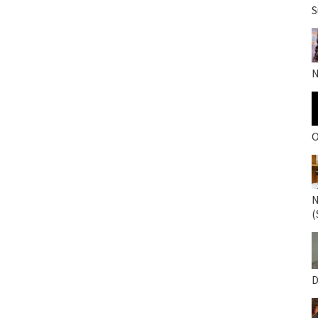
S
N
O
N
(
D