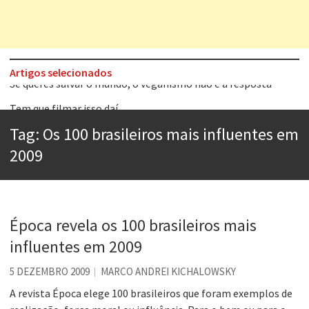
Artigos selecionados
Tem que filmar isso daí
A construção da urbanidade
Tag:
Os 100 brasileiros mais influentes em
Aprender a fracassar é o segredo do sucesso
2009
Contardo Calligaris prega o “direito à tristeza”
Esse tal de Rock Gaúcho
Os causos de Jorge Luis Borges
Época revela os 100 brasileiros mais
influentes em 2009
Voto obrigatório é correto?
Se queres salvar o mundo, o veganismo não é a resposta
5 DEZEMBRO 2009
MARCO ANDREI KICHALOWSKY
A revista Época elege 100 brasileiros que foram exemplos de