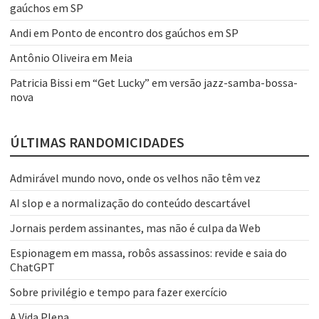
gaúchos em SP
Andi
em
Ponto de encontro dos gaúchos em SP
Antônio Oliveira
em
Meia
Patricia Bissi
em
“Get Lucky” em versão jazz-samba-bossa-
nova
ÚLTIMAS RANDOMICIDADES
Admirável mundo novo, onde os velhos não têm vez
AI slop e a normalização do conteúdo descartável
Jornais perdem assinantes, mas não é culpa da Web
Espionagem em massa, robôs assassinos: revide e saia do
ChatGPT
Sobre privilégio e tempo para fazer exercício
A Vida Plena