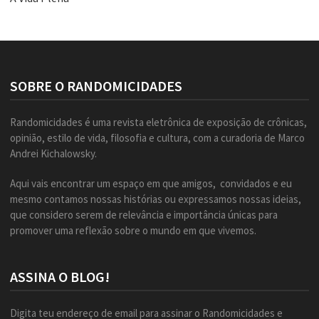
SOBRE O RANDOMICIDADES
Randomicidades é uma revista eletrônica de exposição de crônicas,
opinião, estilo de vida, filosofia e cultura, com a curadoria de Marco
Andrei Kichalowsky.
Aqui vais encontrar um espaço em que amigos, convidados e eu
mesmo contamos nossas histórias ou expressamos nossas ideias,
que considero serem de relevância e importância únicas para
promover uma reflexão sobre o mundo em que vivemos.
ASSINA O BLOG!
Digita teu endereço de email para assinar o Randomicidades e