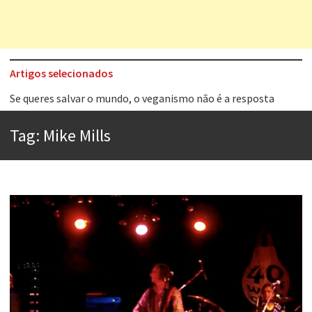
Artigos selecionados
Se queres salvar o mundo, o veganismo não é a resposta
Tem que filmar isso daí
Tag:
Mike Mills
A construção da urbanidade
Aprender a fracassar é o segredo do sucesso
Contardo Calligaris prega o “direito à tristeza”
Esse tal de Rock Gaúcho
Os causos de Jorge Luis Borges
Voto obrigatório é correto?