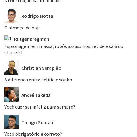
A construção da urbanidade
Rodrigo Motta
O almoço de hoje
Rutger Bregman
Espionagem em massa, robôs assassinos: revide e saia do
ChatGPT
Christian Serapião
A diferença entre delírio e sonho
André Takeda
Você quer ser infeliz para sempre?
Thiago Suman
Voto obrigatório é correto?