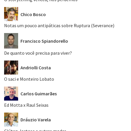
Chico Bosco
Notas um pouco antipáticas sobre Ruptura (Severance)
Francisco Spiandorello
De quanto você precisa para viver?
Andriolli Costa
O saci e Monteiro Lobato
Carlos Guimarães
Ed Motta x Raul Seixas
Dráuzio Varela
Glúten, lactose e outras modas