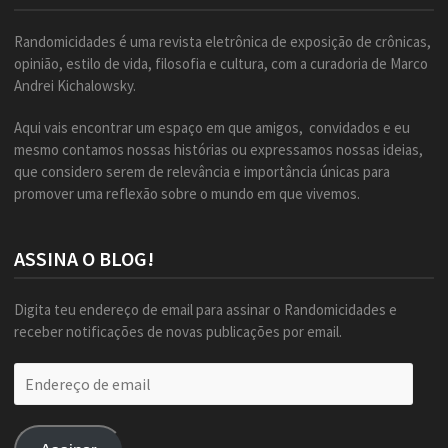
Randomicidades é uma revista eletrônica de exposição de crônicas,
opinião, estilo de vida, filosofia e cultura, com a curadoria de Marco
Andrei Kichalowsky.
Aqui vais encontrar um espaço em que amigos, convidados e eu
mesmo contamos nossas histórias ou expressamos nossas ideias,
que considero serem de relevância e importância únicas para
promover uma reflexão sobre o mundo em que vivemos.
ASSINA O BLOG!
Digita teu endereço de email para assinar o Randomicidades e
receber notificações de novas publicações por email.
Endereço
de
email