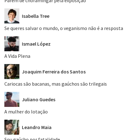
Parem de choramingar pela exposição
Isabella Tree
Se queres salvar o mundo, o veganismo não é a resposta
Ismael López
A Vida Plena
Joaquim Ferreira dos Santos
Cariocas são bacanas, mas gaúchos são trilegais
Juliano Guedes
A mulher do lotação
Leandro Maia
Sou gaúcho por fatalidade