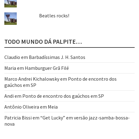
Beatles rocks!
TODO MUNDO DÁ PALPITE…
Claudio
em
Barbadíssimas J. H. Santos
Maria
em
Hamburguer Grã Filé
Marco Andrei Kichalowsky
em
Ponto de encontro dos
gaúchos em SP
Andi
em
Ponto de encontro dos gaúchos em SP
Antônio Oliveira
em
Meia
Patricia Bissi
em
“Get Lucky” em versão jazz-samba-bossa-
nova