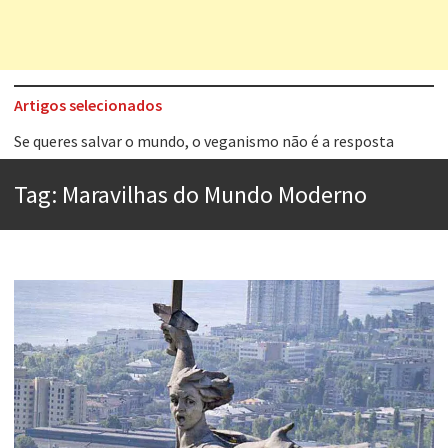
Artigos selecionados
Tem que filmar isso daí
A construção da urbanidade
Tag:
Maravilhas do Mundo Moderno
Aprender a fracassar é o segredo do sucesso
Contardo Calligaris prega o “direito à tristeza”
Esse tal de Rock Gaúcho
Os causos de Jorge Luis Borges
Voto obrigatório é correto?
Se queres salvar o mundo, o veganismo não é a resposta