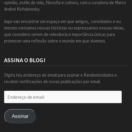
opinião, estilo de vida, filosofia e cultura, com a curadoria de Marco
Andrei Kichalowsky.
Aqui vais encontrar um espaço em que amigos, convidados e eu
mesmo contamos nossas histórias ou expressamos nossas ideias,
que considero serem de relevância e importância únicas para
promover uma reflexão sobre o mundo em que vivemos.
ASSINA O BLOG!
Digita teu endereço de email para assinar o Randomicidades e
receber notificações de novas publicações por email.
Endereço
de
email
Assinar