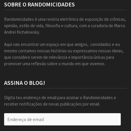
SOBRE O RANDOMICIDADES
Randomicidades é uma revista eletrônica de exposição de crônicas,
opinião, estilo de vida, filosofia e cultura, com a curadoria de Marco
Andrei Kichalowsky.
Aqui vais encontrar um espaço em que amigos, convidados e eu
mesmo contamos nossas histórias ou expressamos nossas ideias,
que considero serem de relevância e importância únicas para
promover uma reflexão sobre o mundo em que vivemos.
ASSINA O BLOG!
Digita teu endereço de email para assinar o Randomicidades e
receber notificações de novas publicações por email.
Endereço
de
email