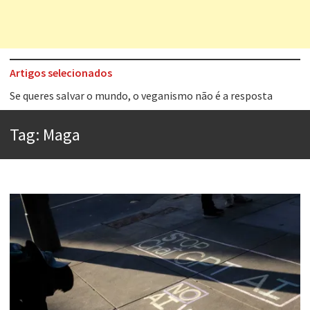
Artigos selecionados
Tem que filmar isso daí
A construção da urbanidade
Tag:
Maga
Aprender a fracassar é o segredo do sucesso
Contardo Calligaris prega o “direito à tristeza”
Esse tal de Rock Gaúcho
Os causos de Jorge Luis Borges
Voto obrigatório é correto?
Se queres salvar o mundo, o veganismo não é a resposta