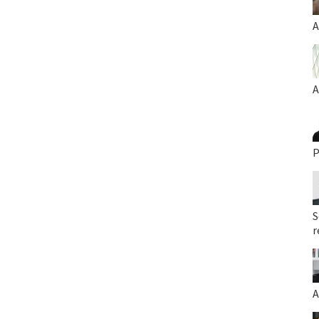
A
A
P
S
r
A