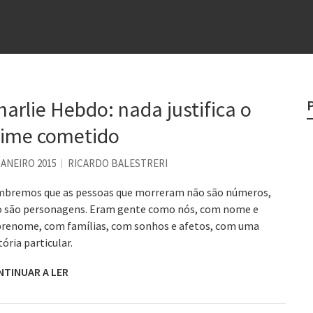
e
egredo do sucesso
 “direito à tristeza”
harlie Hebdo: nada justifica o
rges
?
rime cometido
JANEIRO 2015
RICARDO BALESTRERI
bremos que as pessoas que morreram não são números,
 são personagens. Eram gente como nós, com nome e
renome, com famílias, com sonhos e afetos, com uma
tória particular.
NTINUAR A LER