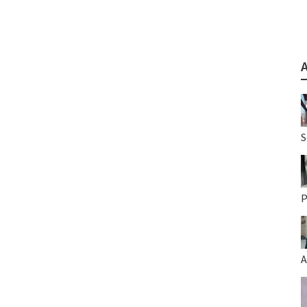
S
P
A