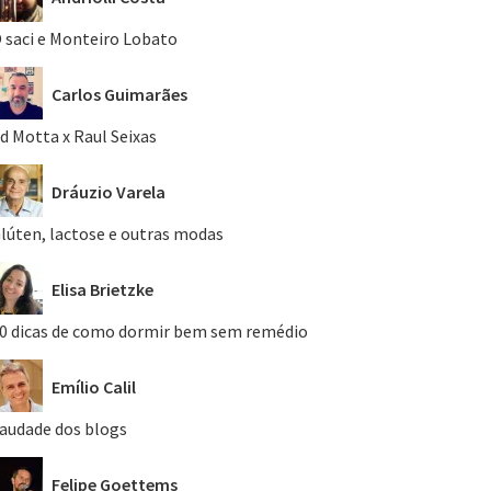
 saci e Monteiro Lobato
Carlos Guimarães
d Motta x Raul Seixas
Dráuzio Varela
lúten, lactose e outras modas
Elisa Brietzke
0 dicas de como dormir bem sem remédio
Emílio Calil
audade dos blogs
Felipe Goettems