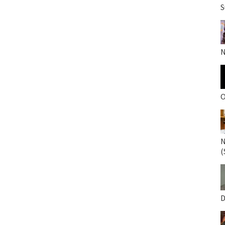
S
N
O
N
(
D