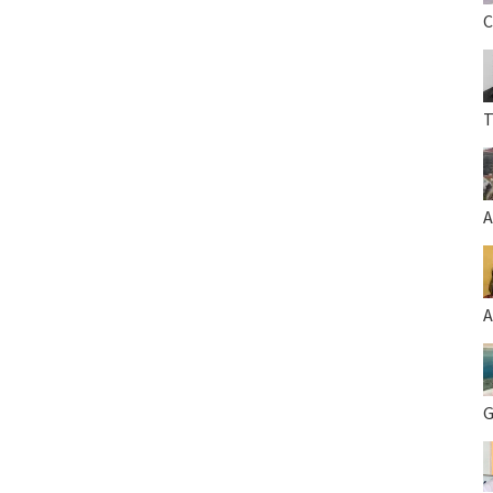
C
T
A
A
G