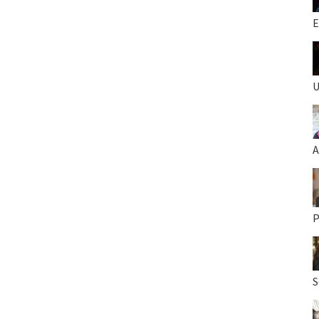
E
U
A
P
S