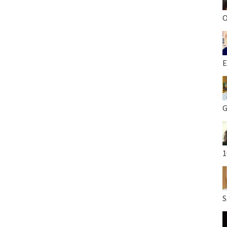
O
E
G
1
S