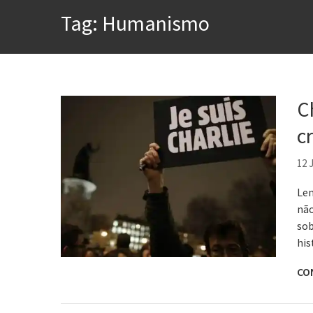
A construção da urbanidad
Tag:
Humanismo
Aprender a fracassar é o s
Contardo Calligaris prega o
Esse tal de Rock Gaúcho
C
Os causos de Jorge Luis Bo
Voto obrigatório é correto
c
12 
Lem
não
sob
his
CO