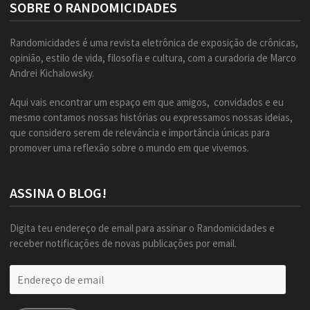
SOBRE O RANDOMICIDADES
Randomicidades é uma revista eletrônica de exposição de crônicas,
opinião, estilo de vida, filosofia e cultura, com a curadoria de Marco
Andrei Kichalowsky.
Aqui vais encontrar um espaço em que amigos, convidados e eu
mesmo contamos nossas histórias ou expressamos nossas ideias,
que considero serem de relevância e importância únicas para
promover uma reflexão sobre o mundo em que vivemos.
ASSINA O BLOG!
Digita teu endereço de email para assinar o Randomicidades e
receber notificações de novas publicações por email.
Endereço
de
email