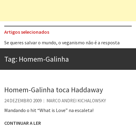
Artigos selecionados
Tem que filmar isso daí
A construção da urbanidade
Tag:
Homem-Galinha
Aprender a fracassar é o segredo do sucesso
Contardo Calligaris prega o “direito à tristeza”
Esse tal de Rock Gaúcho
Homem-Galinha toca Haddaway
Os causos de Jorge Luis Borges
24 DEZEMBRO 2009
MARCO ANDREI KICHALOWSKY
Voto obrigatório é correto?
Mandando o hit “What is Love” na escaleta!
Se queres salvar o mundo, o veganismo não é a resposta
CONTINUAR A LER