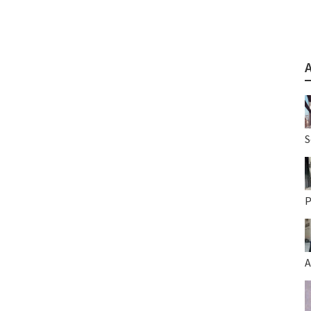
S
P
A