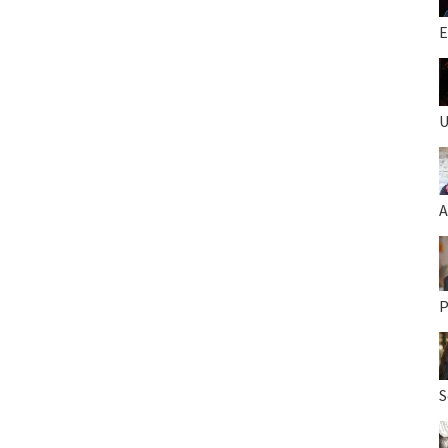
E
U
A
P
S