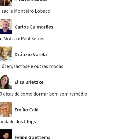
 saci e Monteiro Lobato
Carlos Guimarães
d Motta x Raul Seixas
Dráuzio Varela
lúten, lactose e outras modas
Elisa Brietzke
0 dicas de como dormir bem sem remédio
Emílio Calil
audade dos blogs
Felipe Goettems