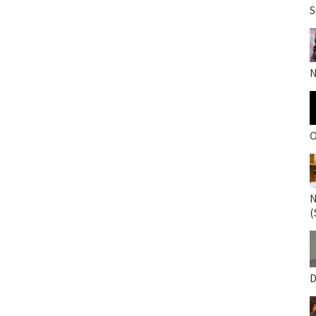
S
N
O
N
(
D