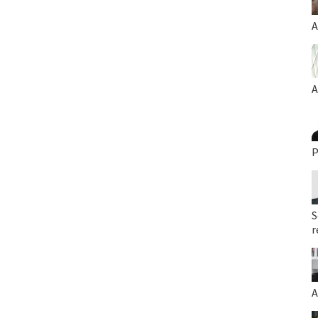
A
A
P
S
r
A