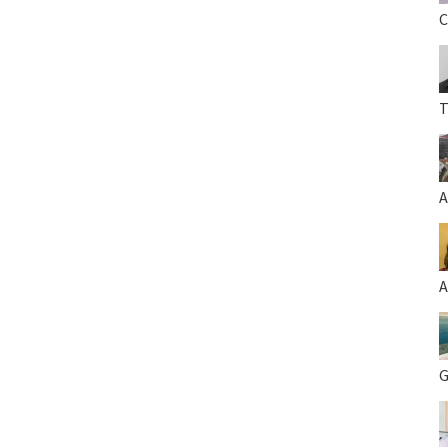
C
T
A
A
G