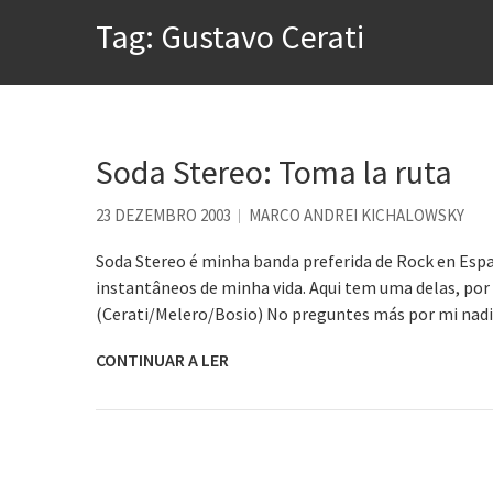
Tag:
Gustavo Cerati
A construção da urbanidad
Aprender a fracassar é o s
Contardo Calligaris prega o
Esse tal de Rock Gaúcho
Soda Stereo: Toma la ruta
Os causos de Jorge Luis Bo
23 DEZEMBRO 2003
MARCO ANDREI KICHALOWSKY
Voto obrigatório é correto
Soda Stereo é minha banda preferida de Rock en Espa
instantâneos de minha vida. Aqui tem uma delas, p
(Cerati/Melero/Bosio) No preguntes más por mi nadi
CONTINUAR A LER