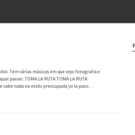
e
egredo do sucesso
 “direito à tristeza”
rges
?
ñol. Tem várias músicas em que vejo fotografia e
or qual passei. TOMA LA RUTA TOMA LA RUTA
e sabe nada no estés preocupada yo la paso…