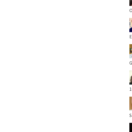
O
E
G
1
S