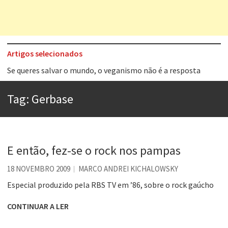
Artigos selecionados
Tem que filmar isso daí
A construção da urbanidade
Tag:
Gerbase
Aprender a fracassar é o segredo do sucesso
Contardo Calligaris prega o “direito à tristeza”
Esse tal de Rock Gaúcho
E então, fez-se o rock nos pampas
Os causos de Jorge Luis Borges
18 NOVEMBRO 2009
MARCO ANDREI KICHALOWSKY
Voto obrigatório é correto?
Especial produzido pela RBS TV em ’86, sobre o rock gaúcho
Se queres salvar o mundo, o veganismo não é a resposta
CONTINUAR A LER