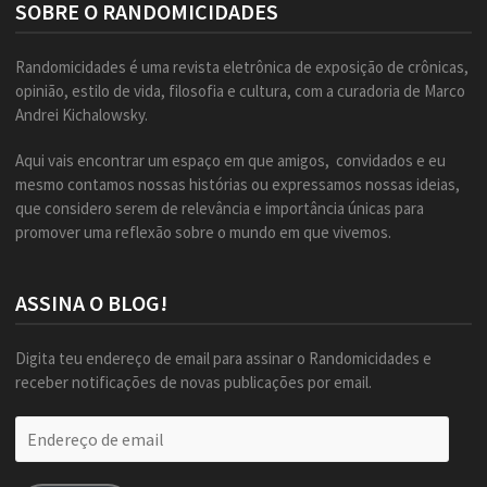
SOBRE O RANDOMICIDADES
Randomicidades é uma revista eletrônica de exposição de crônicas,
opinião, estilo de vida, filosofia e cultura, com a curadoria de Marco
Andrei Kichalowsky.
Aqui vais encontrar um espaço em que amigos, convidados e eu
mesmo contamos nossas histórias ou expressamos nossas ideias,
que considero serem de relevância e importância únicas para
promover uma reflexão sobre o mundo em que vivemos.
ASSINA O BLOG!
Digita teu endereço de email para assinar o Randomicidades e
receber notificações de novas publicações por email.
Endereço
de
email