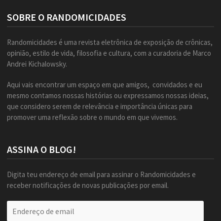
SOBRE O RANDOMICIDADES
Randomicidades é uma revista eletrônica de exposição de crônicas,
opinião, estilo de vida, filosofia e cultura, com a curadoria de Marco
Andrei Kichalowsky.
Aqui vais encontrar um espaço em que amigos, convidados e eu
mesmo contamos nossas histórias ou expressamos nossas ideias,
que considero serem de relevância e importância únicas para
promover uma reflexão sobre o mundo em que vivemos.
ASSINA O BLOG!
Digita teu endereço de email para assinar o Randomicidades e
receber notificações de novas publicações por email.
Endereço
de