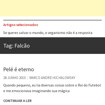
Artigos selecionados
Tem que filmar isso daí
A construção da urbanidade
Tag:
Falcão
Aprender a fracassar é o segredo do sucesso
Contardo Calligaris prega o “direito à tristeza”
Esse tal de Rock Gaúcho
Pelé é eterno
Os causos de Jorge Luis Borges
28 JUNHO 2010
MARCO ANDREI KICHALOWSKY
Voto obrigatório é correto?
Quando pequeno, eu lia diversas coisas sobre o Rei do Futebol
e me emocionava imaginando sua mágica
Se queres salvar o mundo, o veganismo não é a resposta
CONTINUAR A LER