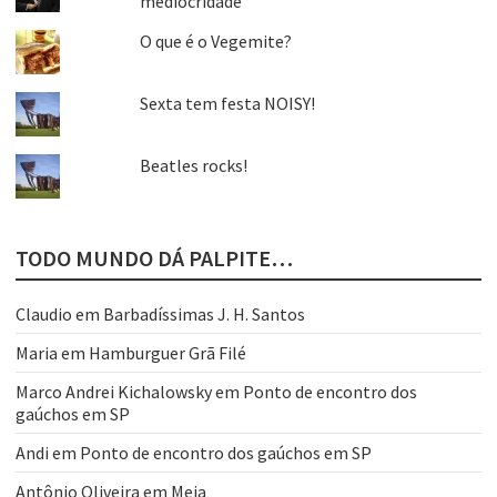
mediocridade
O que é o Vegemite?
Sexta tem festa NOISY!
Beatles rocks!
TODO MUNDO DÁ PALPITE…
Claudio
em
Barbadíssimas J. H. Santos
Maria
em
Hamburguer Grã Filé
Marco Andrei Kichalowsky
em
Ponto de encontro dos
gaúchos em SP
Andi
em
Ponto de encontro dos gaúchos em SP
Antônio Oliveira
em
Meia