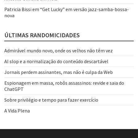
Patricia Bissi
em
“Get Lucky” em versão jazz-samba-bossa-
nova
ÚLTIMAS RANDOMICIDADES
Admirável mundo novo, onde os velhos não têm vez
AI slop e a normalização do conteúdo descartável
Jornais perdem assinantes, mas não é culpa da Web
Espionagem em massa, robôs assassinos: revide e saia do
ChatGPT
Sobre privilégio e tempo para fazer exercício
A Vida Plena