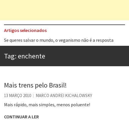
Artigos selecionados
Tem que filmar isso daí
A construção da urbanidade
Tag:
enchente
Aprender a fracassar é o segredo do sucesso
Contardo Calligaris prega o “direito à tristeza”
Esse tal de Rock Gaúcho
Mais trens pelo Brasil!
Os causos de Jorge Luis Borges
13 MARÇO 2010
MARCO ANDREI KICHALOWSKY
Voto obrigatório é correto?
Mais rápido, mais simples, menos poluente!
Se queres salvar o mundo, o veganismo não é a resposta
CONTINUAR A LER