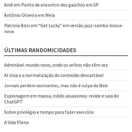
Andi
em
Ponto de encontro dos gaúchos em SP
Antônio Oliveira
em
Meia
Patricia Bissi
em
“Get Lucky” em versão jazz-samba-bossa-
nova
ÚLTIMAS RANDOMICIDADES
Admirável mundo novo, onde os velhos não têm vez
AI slop e a normalização do conteúdo descartável
Jornais perdem assinantes, mas não é culpa da Web
Espionagem em massa, robôs assassinos: revide e saia do
ChatGPT
Sobre privilégio e tempo para fazer exercício
A Vida Plena