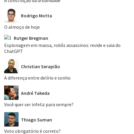
A construção da urbanidade
Rodrigo Motta
O almoço de hoje
Rutger Bregman
Espionagem em massa, robôs assassinos: revide e saia do
ChatGPT
Christian Serapião
A diferença entre delírio e sonho
André Takeda
Você quer ser infeliz para sempre?
Thiago Suman
Voto obrigatório é correto?