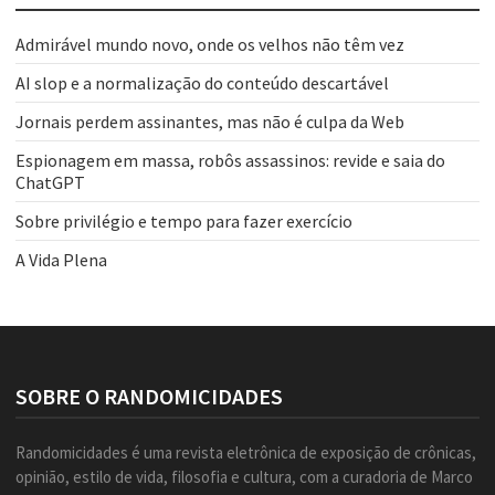
Admirável mundo novo, onde os velhos não têm vez
AI slop e a normalização do conteúdo descartável
Jornais perdem assinantes, mas não é culpa da Web
Espionagem em massa, robôs assassinos: revide e saia do
ChatGPT
Sobre privilégio e tempo para fazer exercício
A Vida Plena
SOBRE O RANDOMICIDADES
Randomicidades é uma revista eletrônica de exposição de crônicas,
opinião, estilo de vida, filosofia e cultura, com a curadoria de Marco