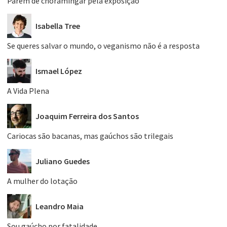
Parem de choramingar pela exposição
Isabella Tree
Se queres salvar o mundo, o veganismo não é a resposta
Ismael López
A Vida Plena
Joaquim Ferreira dos Santos
Cariocas são bacanas, mas gaúchos são trilegais
Juliano Guedes
A mulher do lotação
Leandro Maia
Sou gaúcho por fatalidade