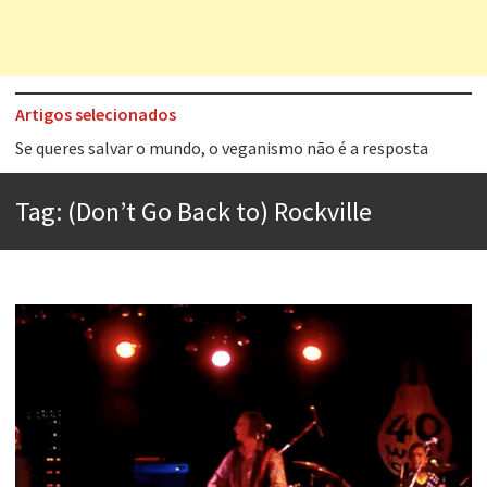
Artigos selecionados
Tem que filmar isso daí
A construção da urbanidade
Tag:
(Don’t Go Back to) Rockville
Aprender a fracassar é o segredo do sucesso
Contardo Calligaris prega o “direito à tristeza”
Esse tal de Rock Gaúcho
Os causos de Jorge Luis Borges
Voto obrigatório é correto?
Se queres salvar o mundo, o veganismo não é a resposta