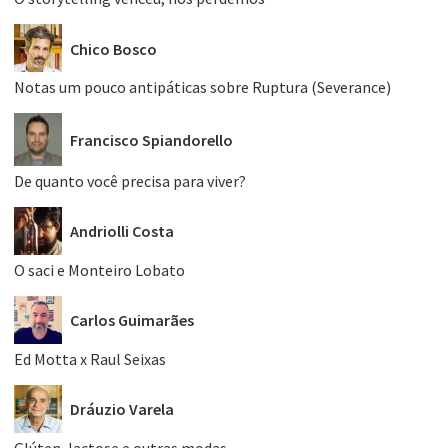
Chico Bosco
Notas um pouco antipáticas sobre Ruptura (Severance)
Francisco Spiandorello
De quanto você precisa para viver?
Andriolli Costa
O saci e Monteiro Lobato
Carlos Guimarães
Ed Motta x Raul Seixas
Dráuzio Varela
Glúten, lactose e outras modas