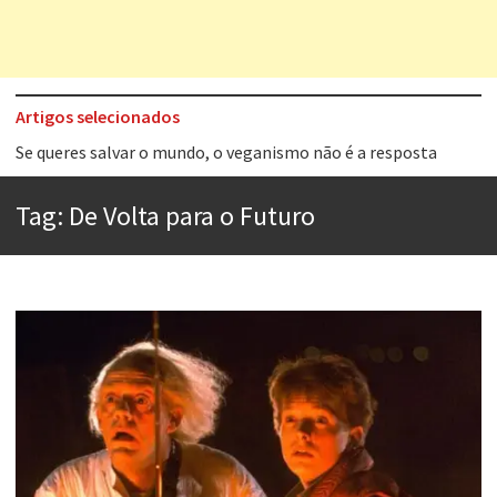
Artigos selecionados
Tem que filmar isso daí
A construção da urbanidade
Tag:
De Volta para o Futuro
Aprender a fracassar é o segredo do sucesso
Contardo Calligaris prega o “direito à tristeza”
Esse tal de Rock Gaúcho
Os causos de Jorge Luis Borges
Voto obrigatório é correto?
Se queres salvar o mundo, o veganismo não é a resposta