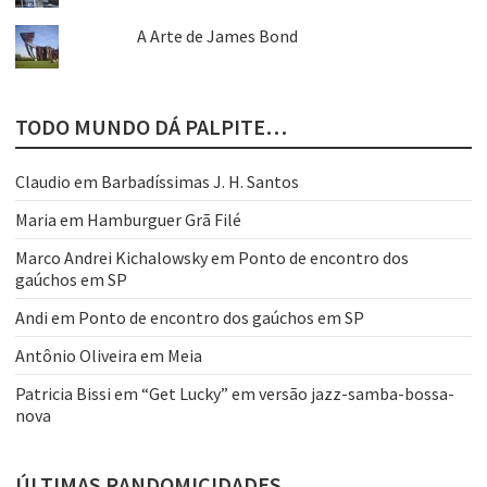
A Arte de James Bond
TODO MUNDO DÁ PALPITE…
Claudio
em
Barbadíssimas J. H. Santos
Maria
em
Hamburguer Grã Filé
Marco Andrei Kichalowsky
em
Ponto de encontro dos
gaúchos em SP
Andi
em
Ponto de encontro dos gaúchos em SP
Antônio Oliveira
em
Meia
Patricia Bissi
em
“Get Lucky” em versão jazz-samba-bossa-
nova
ÚLTIMAS RANDOMICIDADES