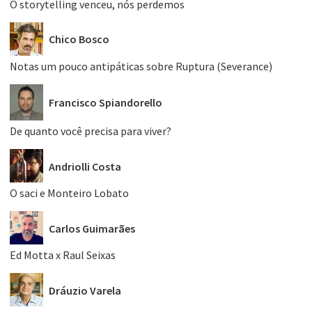
O storytelling venceu, nós perdemos
Chico Bosco
Notas um pouco antipáticas sobre Ruptura (Severance)
Francisco Spiandorello
De quanto você precisa para viver?
Andriolli Costa
O saci e Monteiro Lobato
Carlos Guimarães
Ed Motta x Raul Seixas
Dráuzio Varela