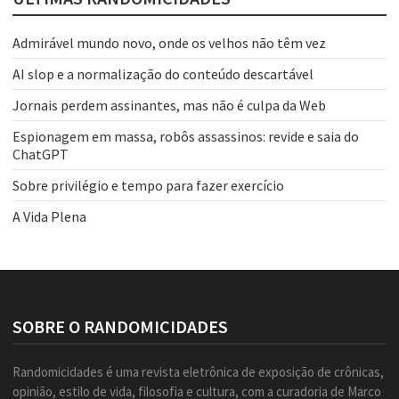
Admirável mundo novo, onde os velhos não têm vez
AI slop e a normalização do conteúdo descartável
Jornais perdem assinantes, mas não é culpa da Web
Espionagem em massa, robôs assassinos: revide e saia do
ChatGPT
Sobre privilégio e tempo para fazer exercício
A Vida Plena
SOBRE O RANDOMICIDADES
Randomicidades é uma revista eletrônica de exposição de crônicas,
opinião, estilo de vida, filosofia e cultura, com a curadoria de Marco