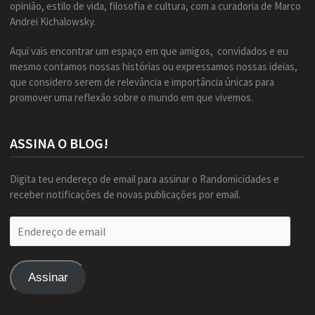
opinião, estilo de vida, filosofia e cultura, com a curadoria de Marco
Andrei Kichalowsky.
Aqui vais encontrar um espaço em que amigos, convidados e eu
mesmo contamos nossas histórias ou expressamos nossas ideias,
que considero serem de relevância e importância únicas para
promover uma reflexão sobre o mundo em que vivemos.
ASSINA O BLOG!
Digita teu endereço de email para assinar o Randomicidades e
receber notificações de novas publicações por email.
Endereço
de
email
Assinar