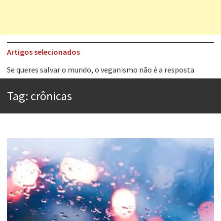
Artigos selecionados
Tem que filmar isso daí
A construção da urbanidade
Tag:
crônicas
Aprender a fracassar é o segredo do sucesso
Contardo Calligaris prega o “direito à tristeza”
Esse tal de Rock Gaúcho
Os causos de Jorge Luis Borges
Voto obrigatório é correto?
Se queres salvar o mundo, o veganismo não é a resposta