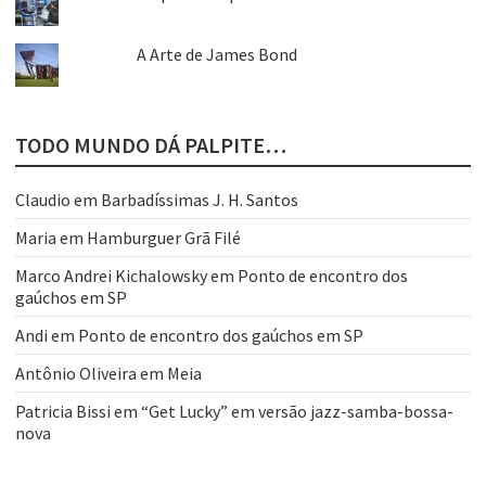
A Arte de James Bond
TODO MUNDO DÁ PALPITE…
Claudio
em
Barbadíssimas J. H. Santos
Maria
em
Hamburguer Grã Filé
Marco Andrei Kichalowsky
em
Ponto de encontro dos
gaúchos em SP
Andi
em
Ponto de encontro dos gaúchos em SP
Antônio Oliveira
em
Meia
Patricia Bissi
em
“Get Lucky” em versão jazz-samba-bossa-
nova