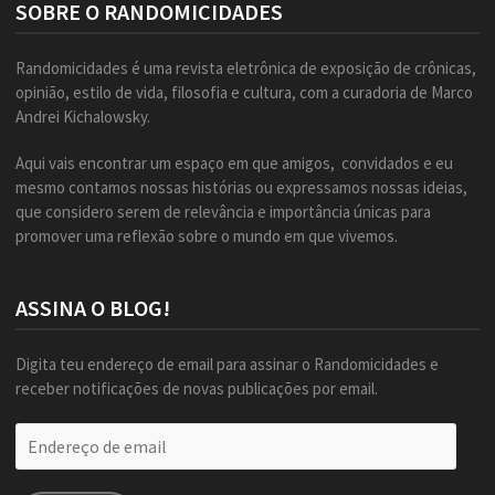
SOBRE O RANDOMICIDADES
Randomicidades é uma revista eletrônica de exposição de crônicas,
opinião, estilo de vida, filosofia e cultura, com a curadoria de Marco
Andrei Kichalowsky.
Aqui vais encontrar um espaço em que amigos, convidados e eu
mesmo contamos nossas histórias ou expressamos nossas ideias,
que considero serem de relevância e importância únicas para
promover uma reflexão sobre o mundo em que vivemos.
ASSINA O BLOG!
Digita teu endereço de email para assinar o Randomicidades e
receber notificações de novas publicações por email.
Endereço
de
email