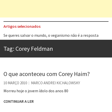
Artigos selecionados
Se queres salvar o mundo, o veganismo não é a resposta
Tem que filmar isso daí
Tag:
Corey Feldman
A construção da urbanidade
Aprender a fracassar é o segredo do sucesso
Contardo Calligaris prega o “direito à tristeza”
O que aconteceu com Corey Haim?
Esse tal de Rock Gaúcho
10 MARÇO 2010
MARCO ANDREI KICHALOWSKY
Os causos de Jorge Luis Borges
Morreu hoje o jovem ídolo dos anos 80
Voto obrigatório é correto?
CONTINUAR A LER