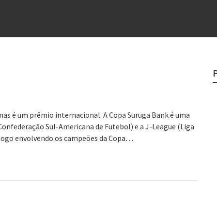
e
egredo do sucesso
 “direito à tristeza”
rges
?
o veganismo não é a resposta
mas é um prêmio internacional. A Copa Suruga Bank é uma
onfederação Sul-Americana de Futebol) e a J-League (Liga
co jogo envolvendo os campeões da Copa…