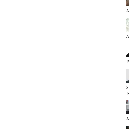
A
A
P
S
r
A