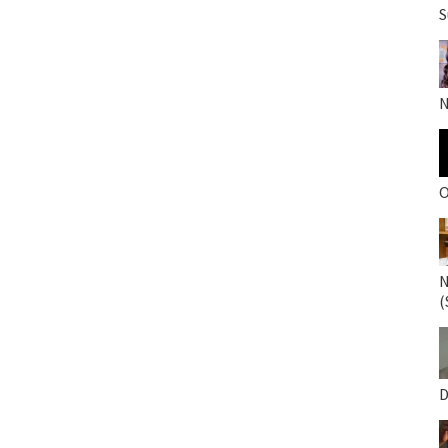
S
N
O
N
(
D