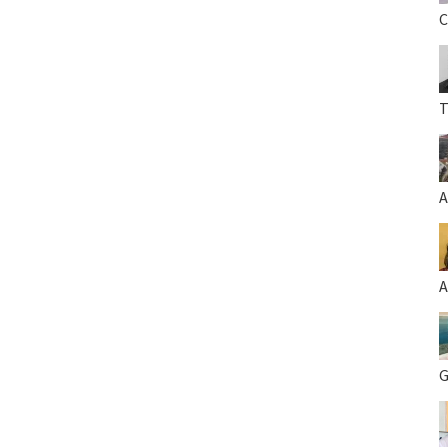
C
T
A
A
G