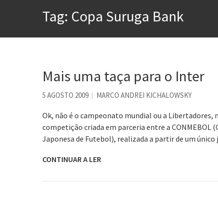
A construção da urbanidad
Tag:
Copa Suruga Bank
Aprender a fracassar é o s
Contardo Calligaris prega o
Esse tal de Rock Gaúcho
Os causos de Jorge Luis Bo
Mais uma taça para o Inter
Voto obrigatório é correto
5 AGOSTO 2009
MARCO ANDREI KICHALOWSKY
Se queres salvar o mundo, 
Ok, não é o campeonato mundial ou a Libertadores, 
competição criada em parceria entre a CONMEBOL (C
Japonesa de Futebol), realizada a partir de um úni
CONTINUAR A LER