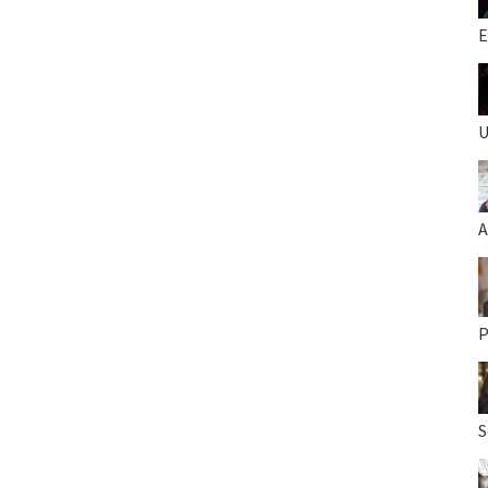
E
U
A
P
S