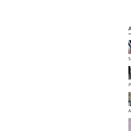
S
P
A