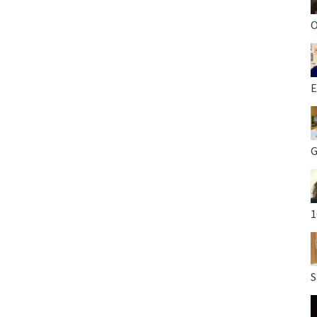
O
E
G
1
S