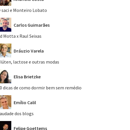
 saci e Monteiro Lobato
Carlos Guimarães
d Motta x Raul Seixas
Dráuzio Varela
lúten, lactose e outras modas
Elisa Brietzke
0 dicas de como dormir bem sem remédio
Emílio Calil
audade dos blogs
Felipe Goettems