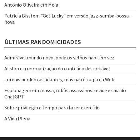
Antônio Oliveira
em
Meia
Patricia Bissi
em
“Get Lucky” em versão jazz-samba-bossa-
nova
ÚLTIMAS RANDOMICIDADES
Admirável mundo novo, onde os velhos não têm vez
AI slop e a normalização do conteúdo descartável
Jornais perdem assinantes, mas não é culpa da Web
Espionagem em massa, robôs assassinos: revide e saia do
ChatGPT
Sobre privilégio e tempo para fazer exercício
A Vida Plena