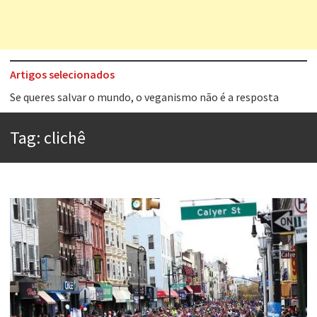
Artigos selecionados
Tem que filmar isso daí
A construção da urbanidade
Tag:
clichê
Aprender a fracassar é o segredo do sucesso
Contardo Calligaris prega o “direito à tristeza”
Esse tal de Rock Gaúcho
Os causos de Jorge Luis Borges
Voto obrigatório é correto?
Se queres salvar o mundo, o veganismo não é a resposta