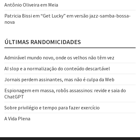
Antônio Oliveira
em
Meia
Patricia Bissi
em
“Get Lucky” em versão jazz-samba-bossa-
nova
ÚLTIMAS RANDOMICIDADES
Admirável mundo novo, onde os velhos não têm vez
AI slop e a normalização do conteúdo descartável
Jornais perdem assinantes, mas não é culpa da Web
Espionagem em massa, robôs assassinos: revide e saia do
ChatGPT
Sobre privilégio e tempo para fazer exercício
A Vida Plena