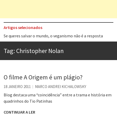
Artigos selecionados
Tem que filmar isso daí
A construção da urbanidade
Tag:
Christopher Nolan
Aprender a fracassar é o segredo do sucesso
Contardo Calligaris prega o “direito à tristeza”
Esse tal de Rock Gaúcho
O filme A Origem é um plágio?
Os causos de Jorge Luis Borges
18 JANEIRO 2011
MARCO ANDREI KICHALOWSKY
Voto obrigatório é correto?
Blog destaca uma “coincidência” entre a trama e história em
quadrinhos do Tio Patinhas
Se queres salvar o mundo, o veganismo não é a resposta
CONTINUAR A LER