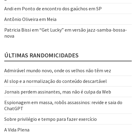
Andi
em
Ponto de encontro dos gaúchos em SP
Antônio Oliveira
em
Meia
Patricia Bissi
em
“Get Lucky” em versão jazz-samba-bossa-
nova
ÚLTIMAS RANDOMICIDADES
Admirável mundo novo, onde os velhos não têm vez
AI slop e a normalização do conteúdo descartável
Jornais perdem assinantes, mas não é culpa da Web
Espionagem em massa, robôs assassinos: revide e saia do
ChatGPT
Sobre privilégio e tempo para fazer exercício
A Vida Plena