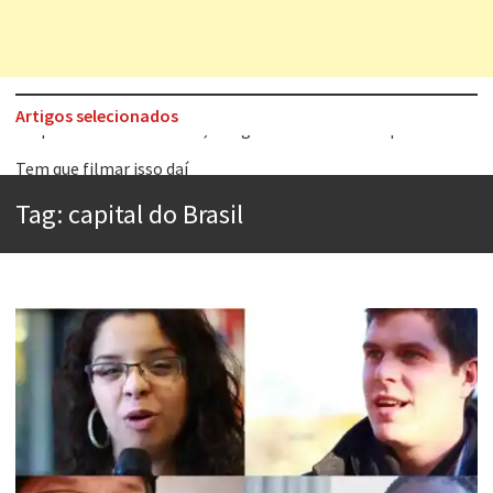
Artigos selecionados
Tem que filmar isso daí
A construção da urbanidade
Tag:
capital do Brasil
Aprender a fracassar é o segredo do sucesso
Contardo Calligaris prega o “direito à tristeza”
Esse tal de Rock Gaúcho
Os causos de Jorge Luis Borges
Voto obrigatório é correto?
Se queres salvar o mundo, o veganismo não é a resposta